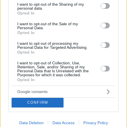
επενδύει σε δράσεις που καλλιεργούν δεξιότητες ζωής,
not limited to your visit or usage behaviour. You may click to
I want to opt-out of the Sharing of my
personal data.
επιχειρηματική σκέψη και ουσιαστική σύνδεση των
grant or deny consent to Google and its third-party tags to
Opted In
use your data for below specified purposes in below Google
μαθητών με τον κόσμο του αύριο.
consent section.
I want to opt-out of the Sale of my
Personal Data.
Opted In
I want to opt-out of processing my
Share this
Personal Data for Targeted Advertising.
Opted In
I want to opt-out of Collection, Use,
Retention, Sale, and/or Sharing of my
Personal Data that Is Unrelated with the
Tags
Εκπαίδευση
διαδραστικό ευρωπαϊκό σχολείο
Σχολεία
Purposes for which it was collected.
Opted In
ΔΙΑΒΑΣΤΕ ΑΚΟΜΑ
Google consents
CONFIRM
Data Deletion
Data Access
Privacy Policy