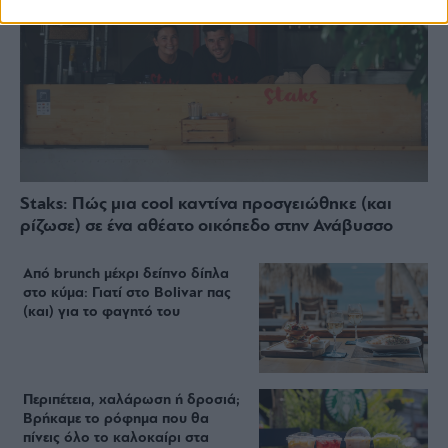
Staks: Πώς μια cool καντίνα προσγειώθηκε (και
ρίζωσε) σε ένα αθέατο οικόπεδο στην Ανάβυσσο
Από brunch μέχρι δείπνο δίπλα
στο κύμα: Γιατί στο Bolivar πας
(και) για το φαγητό του
Περιπέτεια, χαλάρωση ή δροσιά;
Βρήκαμε το ρόφημα που θα
πίνεις όλο το καλοκαίρι στα