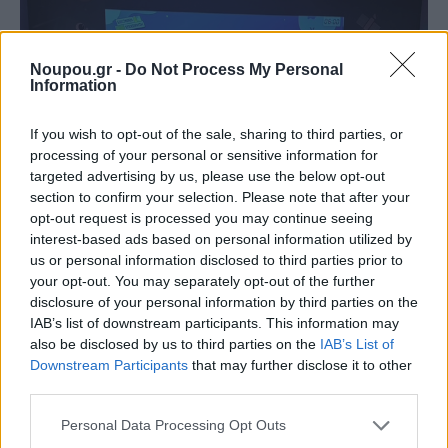
Noupou.gr -
Do Not Process My Personal
Information
If you wish to opt-out of the sale, sharing to third parties, or
processing of your personal or sensitive information for
targeted advertising by us, please use the below opt-out
section to confirm your selection. Please note that after your
opt-out request is processed you may continue seeing
interest-based ads based on personal information utilized by
us or personal information disclosed to third parties prior to
your opt-out. You may separately opt-out of the further
disclosure of your personal information by third parties on the
IAB’s list of downstream participants. This information may
also be disclosed by us to third parties on the
IAB’s List of
Downstream Participants
that may further disclose it to other
third parties.
Please note that this website/app uses one or more Google
Το Διαδραστικό Ευρωπαϊκό Σχολείο συνεχίζει να
Personal Data Processing Opt Outs
services and may gather and store information including but