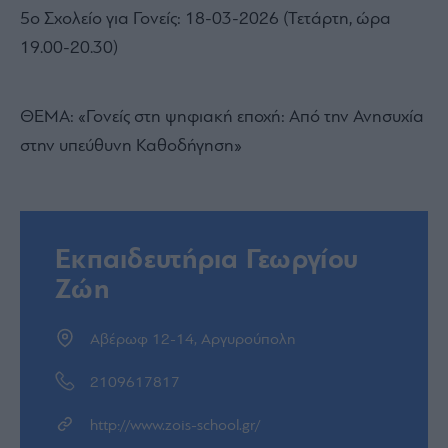
5ο Σχολείο για Γονείς: 18-03-2026 (Τετάρτη, ώρα
19.00-20.30)
ΘΕΜΑ: «Γονείς στη ψηφιακή εποχή: Από την Ανησυχία
στην υπεύθυνη Καθοδήγηση»
Εκπαιδευτήρια Γεωργίου
Ζώη
Αβέρωφ 12-14, Αργυρούπολη
2109617817
http://www.zois-school.gr/