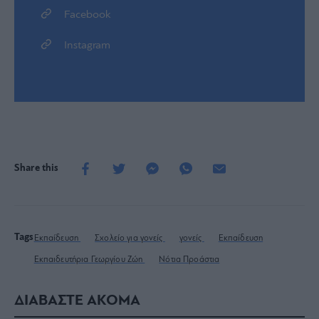
Facebook
Instagram
Share this
Tags
Εκπαίδευση
Σχολείο για γονείς
γονείς
Εκπαίδευση
Εκπαιδευτήρια Γεωργίου Ζώη
Νότια Προάστια
ΔΙΑΒΑΣΤΕ ΑΚΟΜΑ