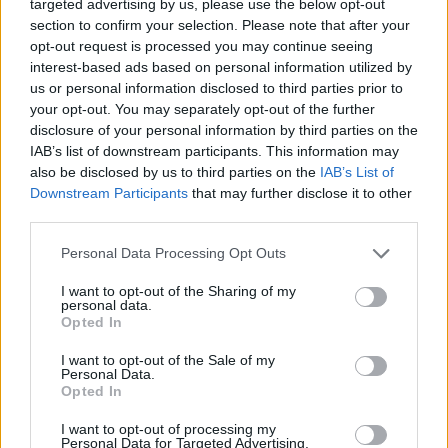
targeted advertising by us, please use the below opt-out
section to confirm your selection. Please note that after your
opt-out request is processed you may continue seeing
Ανοιχτή επικοινωνία: οι γονείς παραμένουν
interest-based ads based on personal information utilized by
διαθέσιμοι για να ακούσουν, χωρίς να επικρίνουν ή να
us or personal information disclosed to third parties prior to
απορρίπτουν.
your opt-out. You may separately opt-out of the further
disclosure of your personal information by third parties on the
Αμοιβαίο σεβασμό: Παρά τις αντιπαραθέσεις, οι
IAB’s list of downstream participants. This information may
also be disclosed by us to third parties on the
IAB’s List of
γονείς και οι έφηβοι αναγνωρίζουν τα όρια και τις
Downstream Participants
that may further disclose it to other
ανάγκες του άλλου.
third parties.
Ευελιξία: Οι γονείς δείχνουν ικανότητα
Please note that this website/app uses one or more Google
Personal Data Processing Opt Outs
services and may gather and store information including but
προσαρμογής στις νέες ανάγκες του εφήβου, χωρίς να
not limited to your visit or usage behaviour. You may click to
I want to opt-out of the Sharing of my
επιμένουν σε αυστηρές επιβολές.
personal data.
grant or deny consent to Google and its third-party tags to
Opted In
use your data for below specified purposes in below Google
Συναισθηματική υποστήριξη: Ο έφηβος αισθάνεται
consent section.
I want to opt-out of the Sale of my
ασφαλής να ζητήσει βοήθεια ή καθοδήγηση σε
Personal Data.
Opted In
δύσκολες στιγμές, παρά τις αντιφάσεις στην
καθημερινότητα.
I want to opt-out of processing my
Personal Data for Targeted Advertising.