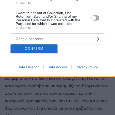
Opted In
I want to opt-out of Collection, Use,
Τι μήνυμα θέλουν να στείλουν τα Εκπαιδευτήρια Γ.
Retention, Sale, and/or Sharing of my
Personal Data that Is Unrelated with the
Ζώη προσφέροντας το Σχολείο για Γονείς ΔΩΡΕΑΝ
Purposes for which it was collected.
Opted In
και με ανοιχτή πρόσβαση;
Google consents
Τα Εκπαιδευτήρια Γ. Ζώη, προσφέροντας το Σχολείο
CONFIRM
για Γονείς δωρεάν και με ανοιχτή πρόσβαση, θέλουν
να στείλουν το μήνυμα ότι η γονική εκπαίδευση και
Data Deletion
Data Access
Privacy Policy
υποστήριξη είναι το κυριότερο θεμέλιο για την
ευημερία των παιδιών και της οικογένειας. Η ανοιχτή
και δωρεάν πρόσβαση υπογραμμίζει τη δέσμευση του
Σχολείου στην ισότητα των ευκαιριών και την
κοινωνική προσφορά, ενισχύοντας την κοινότητα και
δημιουργώντας ένα υποστηρικτικό περιβάλλον για