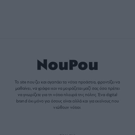
Το site που ζει και αγαπάει τα
νότια προάστια
, φροντίζει να
μαθαίνει, να γράφει και να μοιράζεται μαζί σας όσα πρέπει
να γνωρίζετε για τη νότια πλευρά της πόλης. Ένα digital
brand όχι μόνο για όσους είναι αλλά και για εκείνους που
νιώθουν νότιοι.