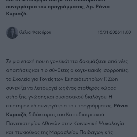
συνεργάτρια του προγράμματος, Δρ. Ράνια
Κυριαζή.
Κλέλια Φατούρου
15/01/2026
11:00
Σε μια εποχή που η γονεϊκότητα δοκιμάζεται από νέες
απαιτήσεις και πιο σύνθετες οικογενειακές ισορροπίες,
το
Σχολείο για Γονείς
των
Εκπαιδευτηρίων Γ. Ζώη
συνεχίζει να λειτουργεί ως ένας σταθερός χώρος
στήριξης, γνώσης και ουσιαστικού διαλόγου. Η
επιστημονική συνεργάτρια του προγράμματος,
Ράνια
Κυριαζή
, διδάκτορας του Καποδιστριακού
Πανεπιστημίου Αθηνών στην Κοινωνική Ψυχολογία
και πτυχιούχος της Μαρασλείου Παιδαγωγικής