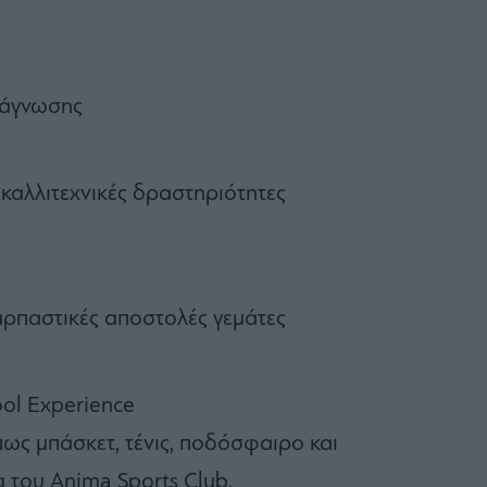
νάγνωσης
 καλλιτεχνικές δραστηριότητες
αρπαστικές αποστολές γεμάτες
ool Experience
ως μπάσκετ, τένις, ποδόσφαιρο και
α του Αnima Sports Club.