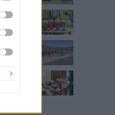
ια, χαλάρωση ή
 Βρήκαμε το ρόφημα
ίνεις όλο το
ι στα Starbucks
κιζας:
άρει η επένδυση
κατ. – Η νέα εποχή
ιστορική πλαζ της
ς Ριβιέρας
Μεζέ: Μια σύγχρονη
 στη Νέα Σμύρνη
κρέας μιλάει πρώτο