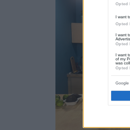
Opted 
I want t
Opted 
I want 
Advertis
Opted 
I want t
of my P
was col
Opted 
Google 