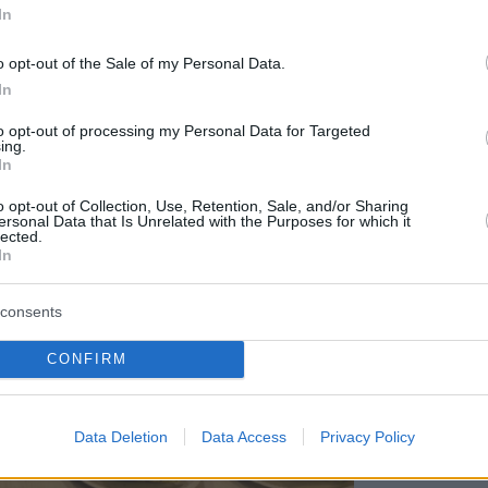
In
Περιπέτε
o opt-out of the Sale of my Personal Data.
δροσιά;
που θα π
In
καλοκαίρ
to opt-out of processing my Personal Data for Targeted
ing.
In
Πλαζ Βάρ
Ξεμπλοκ
o opt-out of Collection, Use, Retention, Sale, and/or Sharing
των 15 ε
ersonal Data that Is Unrelated with the Purposes for which it
για την 
lected.
Αθηναϊκή
In
Νόστος 
consents
ταβέρνα
όπου το 
CONFIRM
Data Deletion
Data Access
Privacy Policy