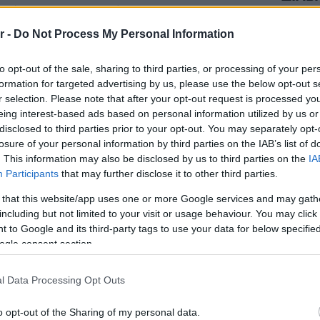
le (16/06-26/06)
r -
Do Not Process My Personal Information
βιωματική μάθηση, αλλά και με την
to opt-out of the sale, sharing to third parties, or processing of your per
θεση, το
Manetaki Summer Camp
formation for targeted advertising by us, please use the below opt-out s
r selection. Please note that after your opt-out request is processed y
ν είναι απλώς ένα camp δημιουργικής
eing interest-based ads based on personal information utilized by us or
μία διασκεδαστική, γλωσσική,
disclosed to third parties prior to your opt-out. You may separately opt-
losure of your personal information by third parties on the IAB’s list of
ειρία, με στόχο την κατάκτηση της
. This information may also be disclosed by us to third parties on the
IA
Participants
that may further disclose it to other third parties.
ιείται στις υπερσύγχρονες
 that this website/app uses one or more Google services and may gath
τη Βάρη καθώς και σε premium
Staks:
including but not limited to your visit or usage behaviour. You may click 
(και ρ
ortsClub) και πολιτισμού
 to Google and its third-party tags to use your data for below specifi
Ανάβυ
ogle consent section.
αι Λόγου).
Από brun
l Data Processing Opt Outs
δίπλα στ
Bolivar π
φαγητό 
o opt-out of the Sharing of my personal data.