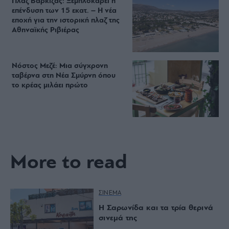
Πλαζ Βάρκιζας: Ξεμπλοκάρει η
επένδυση των 15 εκατ. – Η νέα
εποχή για την ιστορική πλαζ της
Αθηναϊκής Ριβιέρας
Νόστος Μεζέ: Μια σύγχρονη
ταβέρνα στη Νέα Σμύρνη όπου
το κρέας μιλάει πρώτο
More to read
ΣΙΝΕΜΑ
Η Σαρωνίδα και τα τρία θερινά
σινεμά της