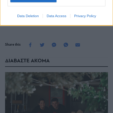
Για
Data Deletion
Data Access
Privacy Policy
πληροφορίες: 6937248818, angelikitomara@gmail.c
Share this
ΔΙΑΒΑΣΤΕ ΑΚΟΜΑ