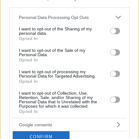
third parties.
Ακόμα και αν, σαν παιδί, δεν αφιερώσατε το χρόνο
Please note that this website/app uses one or more Google
Personal Data Processing Opt Outs
που έπρεπε στη σωστή εκμάθηση των αγγλικών, ποτέ
services and may gather and store information including but
not limited to your visit or usage behaviour. You may click to
I want to opt-out of the Sharing of my
δεν είναι αργά για ένα νέο ξεκίνημα απαραίτητο
personal data.
grant or deny consent to Google and its third-party tags to
Opted In
πλέον για την εξέλιξη σας.
use your data for below specified purposes in below Google
consent section.
I want to opt-out of the Sale of my
Personal Data.
Opted In
Info: Η Αγγελική Τομάρα είναι απόφοιτος του
Αμερικάνικου κολεγίου (Deree), κάτοχος του
I want to opt-out of processing my
Personal Data for Targeted Advertising.
διπλώματος CETT και απόφοιτος της
Opted In
Ελληνοαμερικάνικης Ένωσης στο TESOL (μέθοδοι
I want to opt-out of Collection, Use,
και τεχνικές διδασκαλίας της Αγγλικής σε ομιλητές
Retention, Sale, and/or Sharing of my
Personal Data that Is Unrelated with the
άλλων γλωσσών με έμφαση στη Μεθοδολογία και
Purposes for which it was collected.
Opted In
Γλωσσική συνειδητότητα. Τα τελευταία χρόνια
αναλαμβάνει ιδιωτικά μαθήματα αγγλικών στις
Google consents
περιοχές των νοτίων προαστίων.
CONFIRM