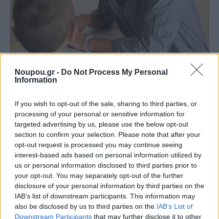
Noupou.gr -
Do Not Process My Personal
Information
Τηρήστε το πρόγραμμα των διακοπών
If you wish to opt-out of the sale, sharing to third parties, or
Όλοι έχουμε ανάγκη από ένα διάλειμμα οπότε, ακόμα
processing of your personal or sensitive information for
targeted advertising by us, please use the below opt-out
και αν ο μαθητής έχει κενά, καλό είναι να του αφήσετε
section to confirm your selection. Please note that after your
ένα χρονικό διάστημα να γεμίσει τις μπαταρίες του.
opt-out request is processed you may continue seeing
Όταν δηλαδή έχει διακοπές από το σχολείο, οφείλει να
interest-based ads based on personal information utilized by
us or personal information disclosed to third parties prior to
έχει διακοπές και από την εκμάθηση της ξένης
your opt-out. You may separately opt-out of the further
γλώσσας.
disclosure of your personal information by third parties on the
IAB’s list of downstream participants. This information may
also be disclosed by us to third parties on the
IAB’s List of
Ποτέ δεν είναι αργά για ένα νέο ξεκίνημα
Downstream Participants
that may further disclose it to other