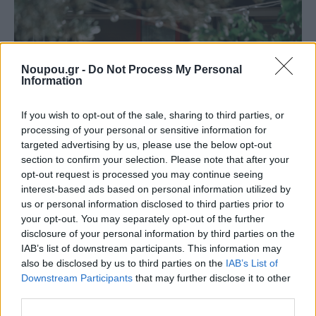
Noupou.gr -
Do Not Process My Personal
Information
If you wish to opt-out of the sale, sharing to third parties, or
processing of your personal or sensitive information for
targeted advertising by us, please use the below opt-out
section to confirm your selection. Please note that after your
opt-out request is processed you may continue seeing
Staks: Πώς μια cool καντίνα προσγειώθηκε (και
interest-based ads based on personal information utilized by
ρίζωσε) σε ένα αθέατο οικόπεδο στην Ανάβυσσο
us or personal information disclosed to third parties prior to
your opt-out. You may separately opt-out of the further
disclosure of your personal information by third parties on the
Από brunch μέχρι δείπνο δίπλα
IAB’s list of downstream participants. This information may
στο κύμα: Γιατί στο Bolivar πας
(και) για το φαγητό του
also be disclosed by us to third parties on the
IAB’s List of
Downstream Participants
that may further disclose it to other
third parties.