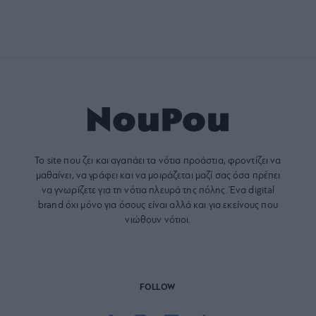
Το site που ζει και αγαπάει τα
νότια προάστια
, φροντίζει να
μαθαίνει, να γράφει και να μοιράζεται μαζί σας όσα πρέπει
να γνωρίζετε για τη νότια πλευρά της πόλης. Ένα digital
brand όχι μόνο για όσους είναι αλλά και για εκείνους που
νιώθουν νότιοι.
FOLLOW