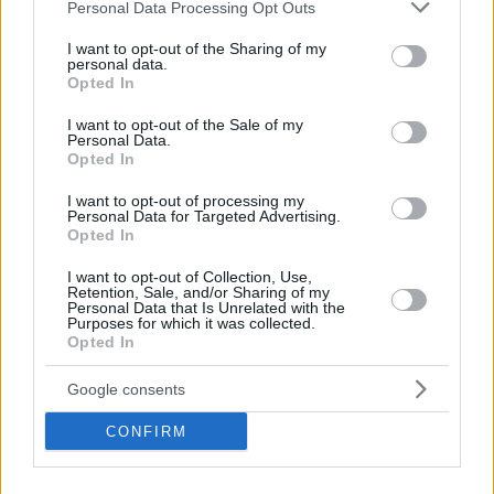
Please note that this website/app uses one or more Google
Personal Data Processing Opt Outs
Περιπέτεια, χαλάρωση ή δροσιά;
services and may gather and store information including but
Βρήκαμε το ρόφημα που θα
not limited to your visit or usage behaviour. You may click to
I want to opt-out of the Sharing of my
πίνεις όλο το καλοκαίρι στα
personal data.
grant or deny consent to Google and its third-party tags to
Starbucks
Opted In
use your data for below specified purposes in below Google
consent section.
I want to opt-out of the Sale of my
Personal Data.
Πλαζ Βάρκιζας: Ξεμπλοκάρει η
Opted In
επένδυση των 15 εκατ. – Η νέα
εποχή για την ιστορική πλαζ της
I want to opt-out of processing my
Αθηναϊκής Ριβιέρας
Personal Data for Targeted Advertising.
Opted In
I want to opt-out of Collection, Use,
Retention, Sale, and/or Sharing of my
Νόστος Μεζέ: Μια σύγχρονη
Personal Data that Is Unrelated with the
ταβέρνα στη Νέα Σμύρνη όπου
Purposes for which it was collected.
το κρέας μιλάει πρώτο
Opted In
Google consents
CONFIRM