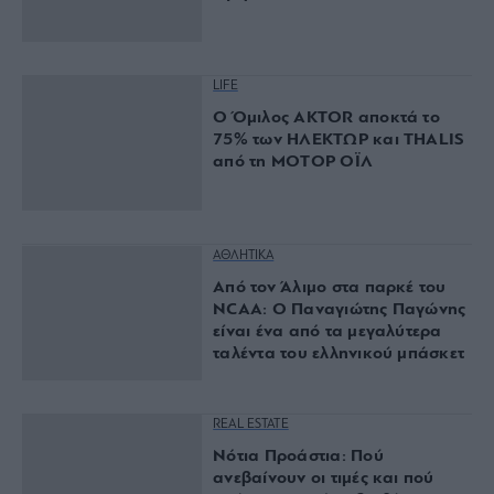
LIFE
Ο Όμιλος AKTOR αποκτά το
75% των ΗΛΕΚΤΩΡ και THALIS
από τη ΜΟΤΟΡ ΟΪΛ
ΑΘΛΗΤΙΚΑ
Από τον Άλιμο στα παρκέ του
NCAA: Ο Παναγιώτης Παγώνης
είναι ένα από τα μεγαλύτερα
ταλέντα του ελληνικού μπάσκετ
REAL ESTATE
Νότια Προάστια: Πού
ανεβαίνουν οι τιμές και πού