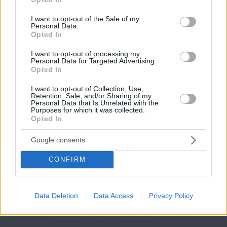
use your data for below specified purposes in below Google
consent section.
I want to opt-out of the Sale of my
Personal Data.
Opted In
Tags
Αυτοδιοίκηση
Νέα Σμύρνη
Δήμος Νέας Σμύρνης
Βιώσιμη
I want to opt-out of processing my
Ανάπτυξη
Personal Data for Targeted Advertising.
Opted In
I want to opt-out of Collection, Use,
Retention, Sale, and/or Sharing of my
Ξέρεις να διαβάζεις την ετικέτα
Personal Data that Is Unrelated with the
Purposes for which it was collected.
ενός κρασιού;
Opted In
Google consents
CONFIRM
Data Deletion
Data Access
Privacy Policy