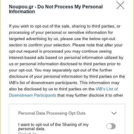
Noupou.gr -
Do Not Process My Personal
συγκοινωνία», με επίκεντρο τον άνθρωπο και τη
Information
βελτίωση του βιωτικού επιπέδου στην πόλη.
If you wish to opt-out of the sale, sharing to third parties, or
processing of your personal or sensitive information for
Στη συνέχεια το ΣΒΑΚ Νέας Σμύρνης θα υποβληθεί
targeted advertising by us, please use the below opt-out
section to confirm your selection. Please note that after your
στο Τμήμα Βιώσιμης Αστικής Κινητικότητας της
opt-out request is processed you may continue seeing
Διεύθυνσης Ανάπτυξης Μεταφορών του Υπουργείου
interest-based ads based on personal information utilized by
Υποδομών και Μεταφορών προκειμένου να βεβαιωθεί
us or personal information disclosed to third parties prior to
your opt-out. You may separately opt-out of the further
η περάτωση των αναγκαίων προβλεπόμενων
disclosure of your personal information by third parties on the
ενεργειών ώστε το σχέδιο να χαρακτηρισθεί επίσημα
IAB’s list of downstream participants. This information may
also be disclosed by us to third parties on the
IAB’s List of
ως ΣΒΑΚ με απόφαση του Υπουργού Υποδομών και
Downstream Participants
that may further disclose it to other
Μεταφορών.
third parties.
Please note that this website/app uses one or more Google
Personal Data Processing Opt Outs
services and may gather and store information including but
not limited to your visit or usage behaviour. You may click to
I want to opt-out of the Sharing of my
Share this
personal data.
grant or deny consent to Google and its third-party tags to
Opted In