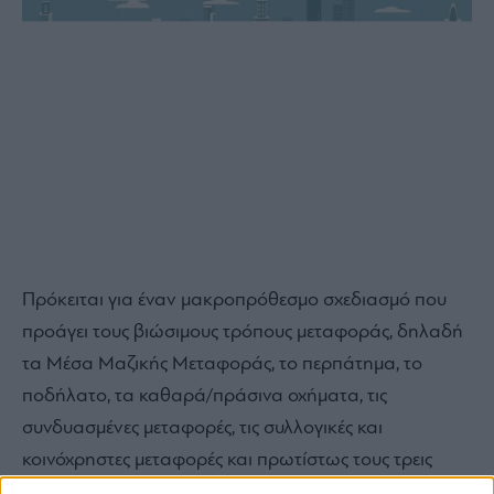
Πρόκειται για έναν μακροπρόθεσμο σχεδιασμό που
προάγει τους βιώσιμους τρόπους μεταφοράς, δηλαδή
τα Μέσα Μαζικής Μεταφοράς, το περπάτημα, το
ποδήλατο, τα καθαρά/πράσινα οχήματα, τις
συνδυασμένες μεταφορές, τις συλλογικές και
κοινόχρηστες μεταφορές και πρωτίστως τους τρεις
βασικούς πυλώνες «περπάτημα-ποδήλατο-δημόσια