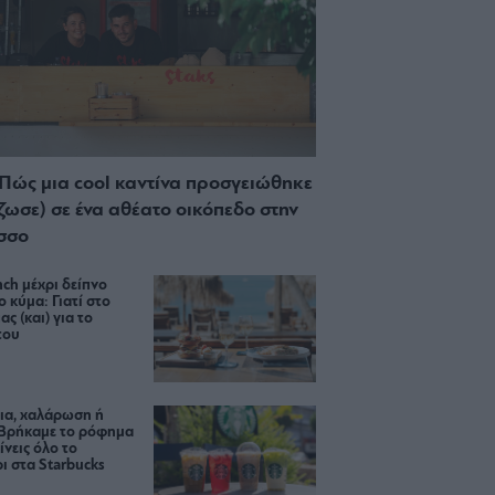
 Πώς μια cool καντίνα προσγειώθηκε
ίζωσε) σε ένα αθέατο οικόπεδο στην
σσο
ch μέχρι δείπνο
ο κύμα: Γιατί στο
ας (και) για το
του
ια, χαλάρωση ή
 Βρήκαμε το ρόφημα
ίνεις όλο το
ι στα Starbucks