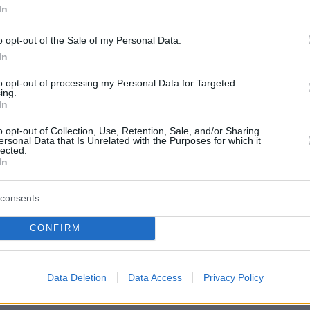
In
o opt-out of the Sale of my Personal Data.
In
to opt-out of processing my Personal Data for Targeted
ing.
In
o opt-out of Collection, Use, Retention, Sale, and/or Sharing
ΚΡΑΣΙ
ersonal Data that Is Unrelated with the Purposes for which it
lected.
Wine Code: Ποιος είναι ο καλύ
In
κρυώσεις το κρασί σου;
consents
CONFIRM
Data Deletion
Data Access
Privacy Policy