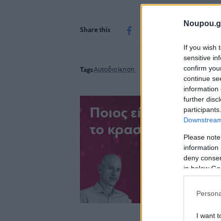
Noupou.g
Share this
If you wish 
sensitive in
confirm you
Αυτοδιοίκηση
Δήμος Αλίμου
Άλιμος
Tags
continue se
information 
further disc
participants
Ποιος είναι ο καλύτ
Downstream 
το κρασί σου;
Please note
information 
deny consent
in below Go
Persona
I want t