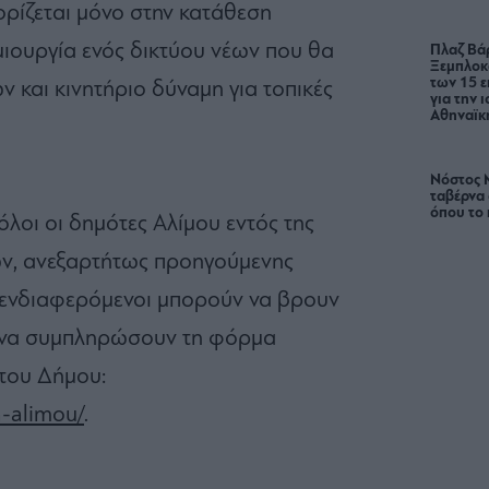
ορίζεται μόνο στην κατάθεση
μιουργία ενός δικτύου νέων που θα
Πλαζ Βάρ
Ξεμπλοκ
των 15 ε
ν και κινητήριο δύναμη για τοπικές
για την 
Αθηναϊκή
Νόστος 
ταβέρνα
όπου το 
λοι οι δημότες Αλίμου εντός της
ών, ανεξαρτήτως προηγούμενης
ι ενδιαφερόμενοι μπορούν να βρουν
ι να συμπληρώσουν τη φόρμα
 του Δήμου:
a-alimou/
.