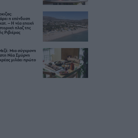
κιζας:
άρει η επένδυση
κατ. – Η νέα εποχή
ιστορική πλαζ της
ς Ριβιέρας
Μεζέ: Μια σύγχρονη
 στη Νέα Σμύρνη
κρέας μιλάει πρώτο