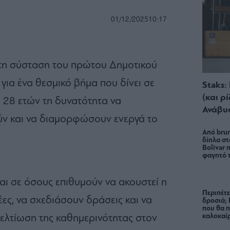
01/12/2025
10:17
η σύσταση του πρώτου Δημοτικού
για ένα θεσμικό βήμα που δίνει σε
Staks:
(και ρ
ς 28 ετών τη δυνατότητα να
Ανάβυ
ύν και να διαμορφώσουν ενεργά το
Από brun
δίπλα στ
Bolivar π
φαγητό 
αι σε όσους επιθυμούν να ακουστεί η
Περιπέτε
έες, να σχεδιάσουν δράσεις και να
δροσιά;
που θα π
καλοκαίρ
ελτίωση της καθημερινότητας στον