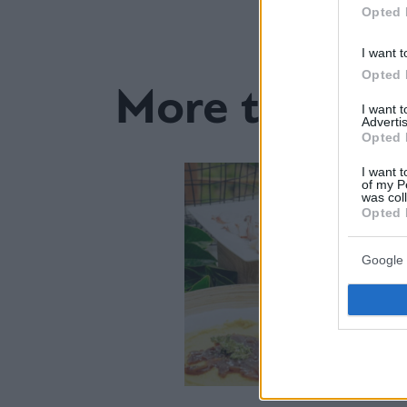
Opted 
I want t
Opted 
More to read
I want 
Advertis
Opted 
I want t
of my P
was col
Opted 
Google 