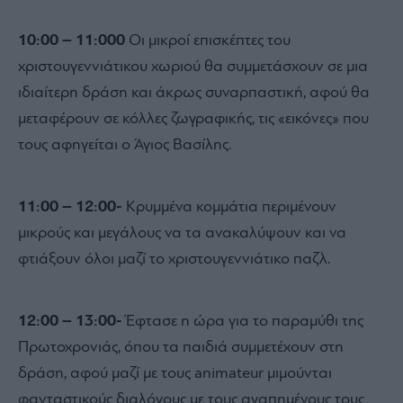
10:00 – 11:000
Οι µικροί επισκέπτες του
χριστουγεννιάτικου χωριού θα συµµετάσχουν σε µια
ιδιαίτερη δράση και άκρως συναρπαστική, αφού θα
µεταφέρουν σε κόλλες ζωγραφικής, τις «εικόνες» που
τους αφηγείται ο Άγιος Βασίλης.
11:00 – 12:00-
Κρυµµένα κοµµάτια περιµένουν
µικρούς και µεγάλους να τα ανακαλύψουν και να
φτιάξουν όλοι µαζί το χριστουγεννιάτικο παζλ.
12:00 – 13:00-
Έφτασε η ώρα για το παραµύθι της
Πρωτοχρονιάς, όπου τα παιδιά συµµετέχουν στη
δράση, αφού µαζί µε τους animateur µιµούνται
φανταστικούς διαλόγους µε τους αγαπηµένους τους