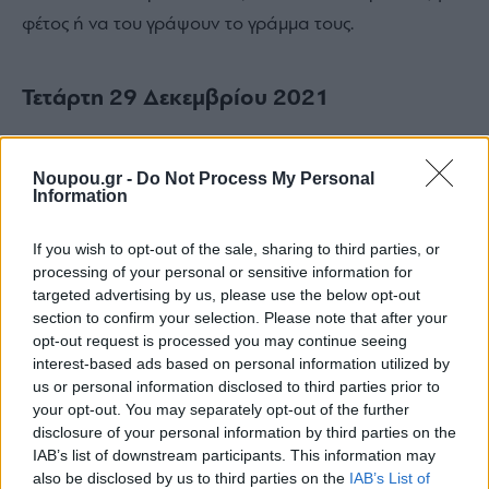
φέτος ή να του γράψουν το γράμμα τους.
Τετάρτη 29 Δεκεμβρίου 2021
Πλατεία Φιλικής Εταιρείας
Noupou.gr -
Do Not Process My Personal
Information
1
7:00 – 18:00-
Ξεκινάει το πιο διασκεδαστικό
If you wish to opt-out of the sale, sharing to third parties, or
παιχνίδι με το χιόνι! Όλοι μαζί θα ενώσουμε τη μαγική
processing of your personal or sensitive information for
σκόνη του Βορείου Πόλου μαζί με το ισχυρό νερό του
targeted advertising by us, please use the below opt-out
section to confirm your selection. Please note that after your
διαστήματος για να φτιάξουμε το πρώτο χιόνι του
opt-out request is processed you may continue seeing
χειμώνα. Το παραδίδουμε στο Rudolf το ελαφάκι για
interest-based ads based on personal information utilized by
να το στείλει στον ουρανό και να χιονίσει σε χώρες
us or personal information disclosed to third parties prior to
your opt-out. You may separately opt-out of the further
μακρινές.
disclosure of your personal information by third parties on the
IAB’s list of downstream participants. This information may
also be disclosed by us to third parties on the
IAB’s List of