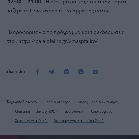
17:00 – 21:00
– Η νέα χρόνια µας χτυπά την πόρτα
µαζί µε το Πρωτοχρονιάτικο Άρµα της πόλης.
Πληροφορίες για το πρόγραμμα και τις εκδηλώσεις
στο :
https://palaiofaliro.gr/xmaspfaliro/
Share this
Tags
Αυτοδιοίκηση
Παλαιό Φάληρο
Δημος Παλαιού Φαλήρου
Christmas in the City 2021
εκδηλώσεις
Χριστούγεννα
Χριστούγεννα 2021
Χριστούγεννα για Παιδιά 2021