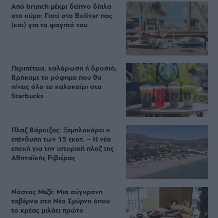
Από brunch μέχρι δείπνο δίπλα
στο κύμα: Γιατί στο Bolivar πας
(και) για το φαγητό του
Περιπέτεια, χαλάρωση ή δροσιά;
Βρήκαμε το ρόφημα που θα
πίνεις όλο το καλοκαίρι στα
Starbucks
Πλαζ Βάρκιζας: Ξεμπλοκάρει η
επένδυση των 15 εκατ. – Η νέα
εποχή για την ιστορική πλαζ της
Αθηναϊκής Ριβιέρας
Νόστος Μεζέ: Μια σύγχρονη
ταβέρνα στη Νέα Σμύρνη όπου
το κρέας μιλάει πρώτο