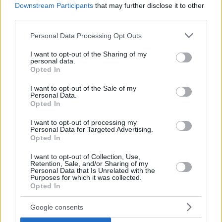
18:00 – 19:00-
Τα παιδιά θα έχουν την ευκαιρία να
Downstream Participants
that may further disclose it to other
ακούσουν τη γιαγιά Χρυσούλα να τους διηγείται το
third parties.
αγαπημένο τους παραμύθι «Ο Μολυβένιος
Please note that this website/app uses one or more Google
Personal Data Processing Opt Outs
services and may gather and store information including but
Στρατιώτης».
not limited to your visit or usage behaviour. You may click to
I want to opt-out of the Sharing of my
personal data.
grant or deny consent to Google and its third-party tags to
Opted In
use your data for below specified purposes in below Google
19:00 – 20:00-
Έφτασε η ώρα για τις πιο
consent section.
I want to opt-out of the Sale of my
ευφάνταστες κατασκευές από χριστουγεννιάτικο πηλό.
Personal Data.
Opted In
I want to opt-out of processing my
Πέμπτη 30 Δεκεμβρίου 2021
Personal Data for Targeted Advertising.
Opted In
Πλατεία Ανθυπολοχαγού Μάµαλη (Κοψαχείλα)
I want to opt-out of Collection, Use,
Retention, Sale, and/or Sharing of my
Personal Data that Is Unrelated with the
Purposes for which it was collected.
17:00 – 21:00-
Το γιορτινό Άρµα της πόλης θα είναι
Opted In
έτοιµο να μας γεµίσει χαρά και αισιοδοξία για τις
Google consents
τελευταίες µέρες της φετινής χρονιάς.