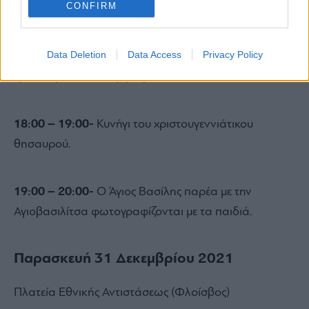
CONFIRM
17:00 – 18:00-
Τα παιδιά µεταµορφώνονται από το
Data Deletion
Data Access
Privacy Policy
«Xmas Face Art» στις αγαπηµένες τους
χριστουγεννιάτικες φιγούρες.
18:00 – 19:00-
Κυνήγι του χριστουγεννιάτικου
θησαυρού.
19:00 – 20:00-
Ο Άγιος Βασίλης παρέα µε την
Αγιοβασιλίτσα φωτογραφίζονται µε τα παιδιά.
Παρασκευή 31 Δεκεμβρίου 2021
Πλατεία Εθνικής Αντιστάσεως (Φλοίσβος)