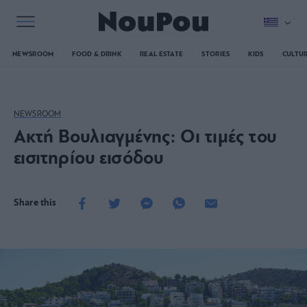
NEWSROOM
FOOD & DRINK
REAL ESTATE
STORIES
KIDS
CULTU
NEWSROOM
Ακτή Βουλιαγμένης: Οι τιμές του
εισιτηρίου εισόδου
Share this