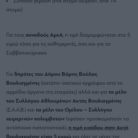
Συνοδοί γκρουπ (ένα άτομο δωρεάν, ανά 14
άτομα)
Για τους
συνοδούς ΑμεΑ
, η τιμή διαμορφώνεται στα 5
ευρώ τόσο για τις καθημερινές, όσο και για τα
Σαββατοκύριακα.
Για
δημότες του Δήμου Βάρης Βούλας
Βουλιαγμένης
(κατόπιν σχετικού εγγράφου από το
αρμόδιο όργανο της εταιρείας) αλλά και για
τα μέλη
του Συλλόγου Αθλουμένων Ακτής Βουλιαγμένης
(Σ.Α.Α.Β.) και
τα μέλη του Ομίλου – Συλλόγου
χειμερινών κολυμβητών
(εφόσον προσκομιστούν τα
αντίστοιχα πιστοποιητικά),
η τιμή εισόδου στην Ακτή
Βουλιαγμένης
είναι 5 ευρώ
για όλες τις μέρες της