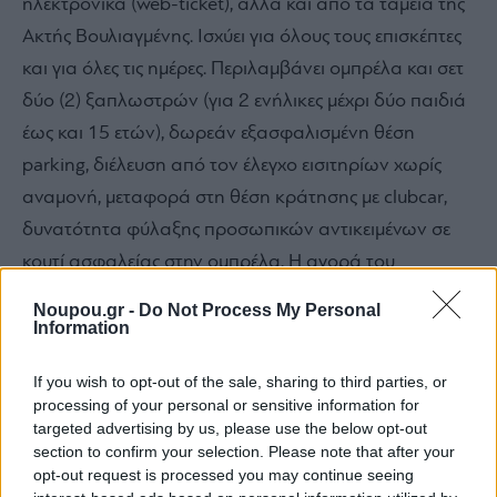
ηλεκτρονικά (web-ticket), αλλά και από τα ταμεία της
Ακτής Βουλιαγμένης. Ισχύει για όλους τους επισκέπτες
και για όλες τις ημέρες. Περιλαμβάνει ομπρέλα και σετ
δύο (2) ξαπλωστρών (για 2 ενήλικες μέχρι δύο παιδιά
έως και 15 ετών), δωρεάν εξασφαλισμένη θέση
parking, διέλευση από τον έλεγχο εισιτηρίων χωρίς
αναμονή, μεταφορά στη θέση κράτησης με clubcar,
δυνατότητα φύλαξης προσωπικών αντικειμένων σε
κουτί ασφαλείας στην ομπρέλα. Η αγορά του
εισιτηρίου γίνεται ηλεκτρονικά (web-ticket).
Noupou.gr -
Do Not Process My Personal
Information
Περισσότερες πληροφορίες στο
vouliagmeni-akti.gr/
If you wish to opt-out of the sale, sharing to third parties, or
processing of your personal or sensitive information for
targeted advertising by us, please use the below opt-out
section to confirm your selection. Please note that after your
opt-out request is processed you may continue seeing
Share this