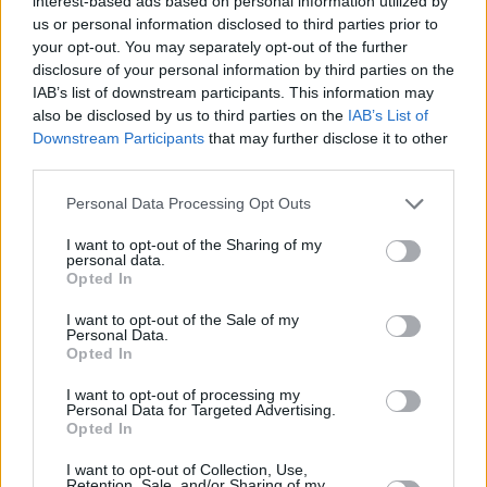
interest-based ads based on personal information utilized by
us or personal information disclosed to third parties prior to
your opt-out. You may separately opt-out of the further
disclosure of your personal information by third parties on the
Tags
IAB’s list of downstream participants. This information may
Newsroom
Ακτή Βουλιαγμένης
Παραλία
τιμές εισιτηρίου
also be disclosed by us to third parties on the
IAB’s List of
τιμές
Οργανωμένες Παραλίες
Downstream Participants
that may further disclose it to other
third parties.
Please note that this website/app uses one or more Google
Personal Data Processing Opt Outs
RIVIERA INSIDER
services and may gather and store information including but
not limited to your visit or usage behaviour. You may click to
I want to opt-out of the Sharing of my
Η ανταρσία των δημάρχων
personal data.
grant or deny consent to Google and its third-party tags to
Opted In
use your data for below specified purposes in below Google
στην εκδήλωση Τσίπρα για την
consent section.
I want to opt-out of the Sale of my
αυτοδιοίκηση
Personal Data.
Opted In
I want to opt-out of processing my
Personal Data for Targeted Advertising.
Opted In
I want to opt-out of Collection, Use,
Retention, Sale, and/or Sharing of my