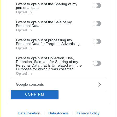
not limited to your visit or usage behaviour. You may click to
I want to opt-out of the Sharing of my
personal data.
grant or deny consent to Google and its third-party tags to
Opted In
use your data for below specified purposes in below Google
consent section.
I want to opt-out of the Sale of my
Personal Data.
Opted In
I want to opt-out of processing my
Personal Data for Targeted Advertising.
Opted In
Staks: Πώς μια cool καντίνα προσγειώθηκε (και
I want to opt-out of Collection, Use,
ρίζωσε) σε ένα αθέατο οικόπεδο στην Ανάβυσσο
Retention, Sale, and/or Sharing of my
Personal Data that Is Unrelated with the
Purposes for which it was collected.
Από brunch μέχρι δείπνο δίπλα
Opted In
στο κύμα: Γιατί στο Bolivar πας
(και) για το φαγητό του
Google consents
CONFIRM
Περιπέτεια, χαλάρωση ή δροσιά;
Βρήκαμε το ρόφημα που θα
Data Deletion
Data Access
Privacy Policy
πίνεις όλο το καλοκαίρι στα