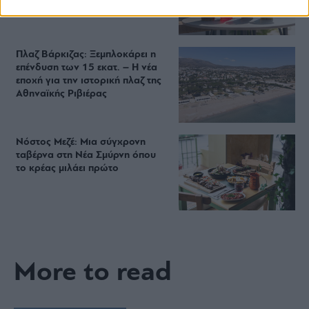
Starbucks
Πλαζ Βάρκιζας: Ξεμπλοκάρει η
επένδυση των 15 εκατ. – Η νέα
εποχή για την ιστορική πλαζ της
Αθηναϊκής Ριβιέρας
Νόστος Μεζέ: Μια σύγχρονη
ταβέρνα στη Νέα Σμύρνη όπου
το κρέας μιλάει πρώτο
More to read