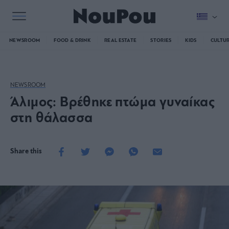
NEWSROOM
FOOD & DRINK
REAL ESTATE
STORIES
KIDS
CULTU
NEWSROOM
Άλιμος: Βρέθηκε πτώμα γυναίκας
στη θάλασσα
Share this