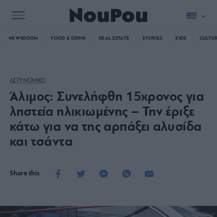
NEWSROOM
FOOD & DRINK
REAL ESTATE
STORIES
KIDS
CULTU
ΑΣΤΥΝΟΜΙΚΟ
Άλιμος: Συνελήφθη 15χρονος για
ληστεία ηλικιωμένης – Την έριξε
κάτω για να της αρπάξει αλυσίδα
και τσάντα
Share this