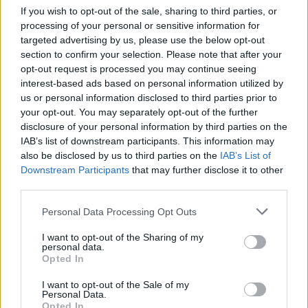
ΔΙΑΒΑΣΤΕ ΑΚΟΜΑ
If you wish to opt-out of the sale, sharing to third parties, or
processing of your personal or sensitive information for
targeted advertising by us, please use the below opt-out
section to confirm your selection. Please note that after your
opt-out request is processed you may continue seeing
interest-based ads based on personal information utilized by
us or personal information disclosed to third parties prior to
your opt-out. You may separately opt-out of the further
disclosure of your personal information by third parties on the
IAB’s list of downstream participants. This information may
also be disclosed by us to third parties on the
IAB’s List of
Downstream Participants
that may further disclose it to other
third parties.
Please note that this website/app uses one or more Google
Personal Data Processing Opt Outs
services and may gather and store information including but
not limited to your visit or usage behaviour. You may click to
I want to opt-out of the Sharing of my
Staks: Πώς μια cool καντίνα προσγειώθηκε (και
personal data.
grant or deny consent to Google and its third-party tags to
ρίζωσε) σε ένα αθέατο οικόπεδο στην Ανάβυσσο
Opted In
use your data for below specified purposes in below Google
consent section.
I want to opt-out of the Sale of my
Από brunch μέχρι δείπνο δίπλα
Personal Data.
στο κύμα: Γιατί στο Bolivar πας
Opted In