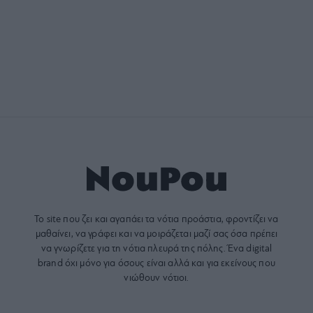
Το site που ζει και αγαπάει τα
νότια προάστια
, φροντίζει να
μαθαίνει, να γράφει και να μοιράζεται μαζί σας όσα πρέπει
να γνωρίζετε για τη νότια πλευρά της πόλης. Ένα digital
brand όχι μόνο για όσους είναι αλλά και για εκείνους που
νιώθουν νότιοι.