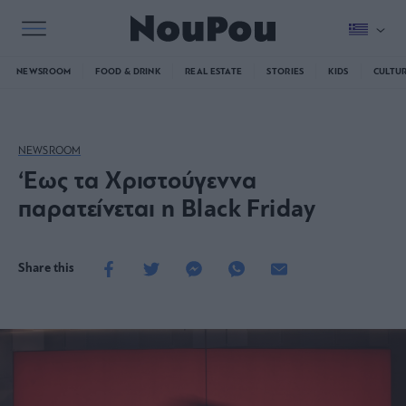
NEWSROOM
FOOD & DRINK
REAL ESTATE
STORIES
KIDS
CULTU
NEWSROOM
‘Εως τα Χριστούγεννα
παρατείνεται η Black Friday
Share this