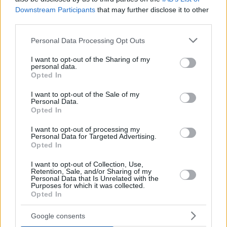
Downstream Participants
that may further disclose it to other
third parties.
ΔΙΑΒΑΣΤΕ ΑΚΟΜΑ
Please note that this website/app uses one or more Google
Personal Data Processing Opt Outs
services and may gather and store information including but
not limited to your visit or usage behaviour. You may click to
I want to opt-out of the Sharing of my
personal data.
grant or deny consent to Google and its third-party tags to
Opted In
use your data for below specified purposes in below Google
consent section.
I want to opt-out of the Sale of my
Personal Data.
Opted In
I want to opt-out of processing my
Personal Data for Targeted Advertising.
Opted In
I want to opt-out of Collection, Use,
Retention, Sale, and/or Sharing of my
Personal Data that Is Unrelated with the
Purposes for which it was collected.
Opted In
Staks: Πώς μια cool καντίνα προσγειώθηκε (και
Google consents
ρίζωσε) σε ένα αθέατο οικόπεδο στην Ανάβυσσο