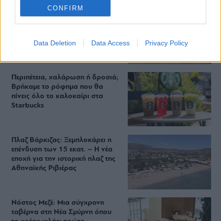
CONFIRM
Από brunch μέχρι δείπνο δίπλα
στο κύμα: Γιατί στο Bolivar πας
(και) για το φαγητό του
Data Deletion
Data Access
Privacy Policy
Περιπέτεια, χαλάρωση ή δροσιά;
Βρήκαμε το ρόφημα που θα
πίνεις όλο το καλοκαίρι στα
Starbucks
Πλαζ Βάρκιζας: Ξεμπλοκάρει η
επένδυση των 15 εκατ. – Η νέα
εποχή για την ιστορική πλαζ της
Αθηναϊκής Ριβιέρας
Νόστος Μεζέ: Μια σύγχρονη
ταβέρνα στη Νέα Σμύρνη όπου