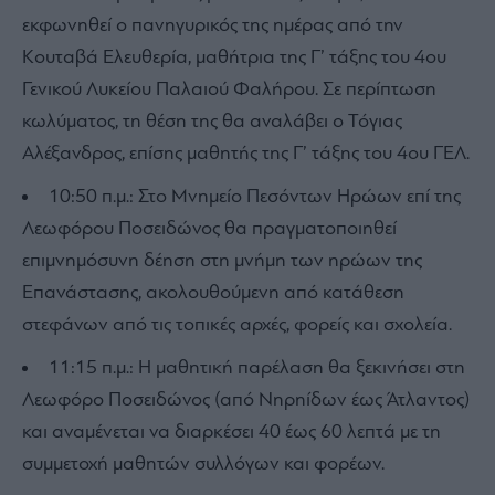
εκφωνηθεί ο πανηγυρικός της ημέρας από την
Κουταβά Ελευθερία, μαθήτρια της Γ’ τάξης του 4ου
Γενικού Λυκείου Παλαιού Φαλήρου. Σε περίπτωση
κωλύματος, τη θέση της θα αναλάβει ο Τόγιας
Αλέξανδρος, επίσης μαθητής της Γ’ τάξης του 4ου ΓΕΛ.
10:50 π.μ.: Στο Μνημείο Πεσόντων Ηρώων επί της
Λεωφόρου Ποσειδώνος θα πραγματοποιηθεί
επιμνημόσυνη δέηση στη μνήμη των ηρώων της
Επανάστασης, ακολουθούμενη από κατάθεση
στεφάνων από τις τοπικές αρχές, φορείς και σχολεία.
11:15 π.μ.: Η μαθητική παρέλαση θα ξεκινήσει στη
Λεωφόρο Ποσειδώνος (από Νηρηίδων έως Άτλαντος)
και αναμένεται να διαρκέσει 40 έως 60 λεπτά με τη
συμμετοχή μαθητών συλλόγων και φορέων.