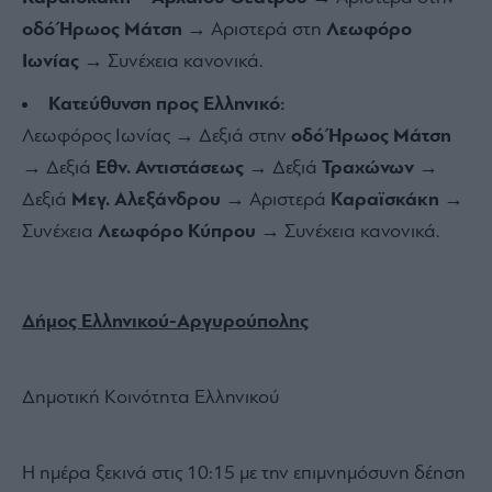
οδό Ήρωος Μάτση
→ Αριστερά στη
Λεωφόρο
Ιωνίας
→ Συνέχεια κανονικά.
Κατεύθυνση προς Ελληνικό:
Λεωφόρος Ιωνίας → Δεξιά στην
οδό Ήρωος Μάτση
→ Δεξιά
Εθν. Αντιστάσεως
→ Δεξιά
Τραχώνων
→
Δεξιά
Μεγ. Αλεξάνδρου
→ Αριστερά
Καραϊσκάκη
→
Συνέχεια
Λεωφόρο Κύπρου
→ Συνέχεια κανονικά.
Δήμος Ελληνικού-Αργυρούπολης
Δημοτική Κοινότητα Ελληνικού
Η ημέρα ξεκινά στις 10:15 με την επιμνημόσυνη δέηση