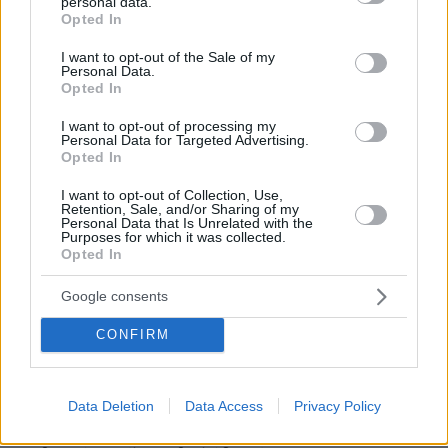
personal data.
grant or deny consent to Google and its third-party tags to
Opted In
use your data for below specified purposes in below Google
consent section.
I want to opt-out of the Sale of my
Personal Data.
Opted In
I want to opt-out of processing my
Personal Data for Targeted Advertising.
Opted In
I want to opt-out of Collection, Use,
Retention, Sale, and/or Sharing of my
Personal Data that Is Unrelated with the
Purposes for which it was collected.
Opted In
Δημοτική Κοινότητα Αργυρούπολης
Google consents
CONFIRM
Οι εκδηλώσεις στην Αργυρούπολη ξεκινούν στις 11:00
στην Πλατεία Ηρώων Πολυτεχνείου, όπου θα
πραγματοποιηθεί επιμνημόσυνη δέηση και κατάθεση
Data Deletion
Data Access
Privacy Policy
στεφάνων από φορείς, μαθητές και πολίτες. Η