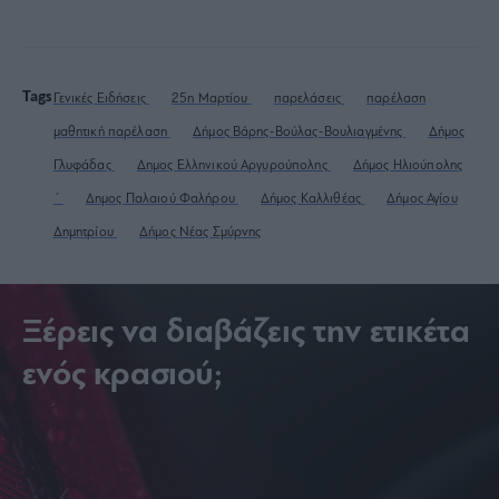
Tags
Γενικές Ειδήσεις
25η Μαρτίου
παρελάσεις
παρέλαση
μαθητική παρέλαση
Δήμος Βάρης-Βούλας-Βουλιαγμένης
Δήμος
Γλυφάδας
Δημος Ελληνικού Αργυρούπολης
Δήμος Ηλιούπολης
΄
Δημος Παλαιού Φαλήρου
Δήμος Καλλιθέας
Δήμος Αγίου
Δημητρίου
Δήμος Νέας Σμύρνης
Ξέρεις να διαβάζεις την ετικέτα
ενός κρασιού;