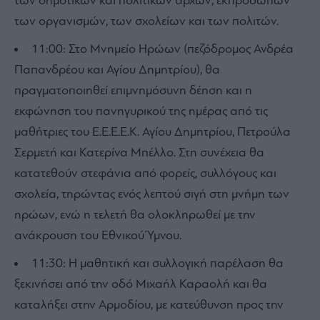
των δημοτικών και πολιτικών αρχών, εκπροσώπων
των οργανισμών, των σχολείων και των πολιτών.
11:00: Στο Μνημείο Ηρώων (πεζόδρομος Ανδρέα
Παπανδρέου και Αγίου Δημητρίου), θα
πραγματοποιηθεί επιμνημόσυνη δέηση και η
εκφώνηση του πανηγυρικού της ημέρας από τις
μαθήτριες του Ε.Ε.Ε.Ε.Κ. Αγίου Δημητρίου, Πετρούλα
Σερμετή και Κατερίνα Μπέλλο. Στη συνέχεια θα
κατατεθούν στεφάνια από φορείς, συλλόγους και
σχολεία, τηρώντας ενός λεπτού σιγή στη μνήμη των
ηρώων, ενώ η τελετή θα ολοκληρωθεί με την
ανάκρουση του Εθνικού Ύμνου.
11:30: Η μαθητική και συλλογική παρέλαση θα
ξεκινήσει από την οδό Μιχαήλ Καραολή και θα
καταλήξει στην Αρμοδίου, με κατεύθυνση προς την