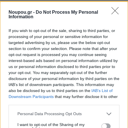
και την κατάθεση στεφάνων στο Μνημείο Εθνικής
Αντίστασης, όπου εκπρόσωποι της τοπικής
Noupou.gr -
Do Not Process My Personal
Information
αυτοδιοίκησης, μαθητές και σύλλογοι θα αποτίσουν
φόρο τιμής στους ήρωες του 1821. Ακολουθεί στις
If you wish to opt-out of the sale, sharing to third parties, or
11:00 η μαθητική παρέλαση επί της Λεωφόρου
processing of your personal or sensitive information for
targeted advertising by us, please use the below opt-out
Ιασωνίδου, η οποία θα ξεκινήσει από την οδό
section to confirm your selection. Please note that after your
Αμαζόνων και θα ολοκληρωθεί στην οδό Ριζούντος.
opt-out request is processed you may continue seeing
interest-based ads based on personal information utilized by
Στην παρέλαση συμμετέχουν μαθητές, αθλητικοί και
us or personal information disclosed to third parties prior to
πολιτιστικοί σύλλογοι, καθώς και άλλοι φορείς της
your opt-out. You may separately opt-out of the further
τοπικής κοινωνίας. Την εκφώνηση του πανηγυρικού
disclosure of your personal information by third parties on the
IAB’s list of downstream participants. This information may
λόγου στο Ελληνικό θα πραγματοποιήσει η Δημοτική
also be disclosed by us to third parties on the
IAB’s List of
Σύμβουλος και Εντεταλμένη του Δημοτικού Ωδείου, κ.
Downstream Participants
that may further disclose it to other
third parties.
Μαρία Βασιλείου.
Please note that this website/app uses one or more Google
Personal Data Processing Opt Outs
services and may gather and store information including but
not limited to your visit or usage behaviour. You may click to
I want to opt-out of the Sharing of my