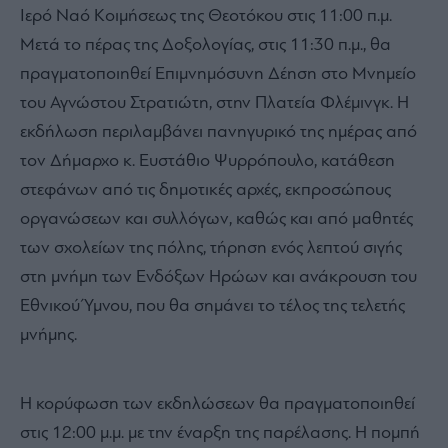
Ιερό Ναό Κοιμήσεως της Θεοτόκου στις 11:00 π.μ.
Μετά το πέρας της Δοξολογίας, στις 11:30 π.μ., θα
πραγματοποιηθεί Επιμνημόσυνη Δέηση στο Μνημείο
του Αγνώστου Στρατιώτη, στην Πλατεία Φλέμινγκ. Η
εκδήλωση περιλαμβάνει πανηγυρικό της ημέρας από
τον Δήμαρχο κ. Ευστάθιο Ψυρρόπουλο, κατάθεση
στεφάνων από τις δημοτικές αρχές, εκπροσώπους
οργανώσεων και συλλόγων, καθώς και από μαθητές
των σχολείων της πόλης, τήρηση ενός λεπτού σιγής
στη μνήμη των Ενδόξων Ηρώων και ανάκρουση του
Εθνικού Ύμνου, που θα σημάνει το τέλος της τελετής
μνήμης.
Η κορύφωση των εκδηλώσεων θα πραγματοποιηθεί
στις 12:00 μ.μ. με την έναρξη της παρέλασης. Η πομπή