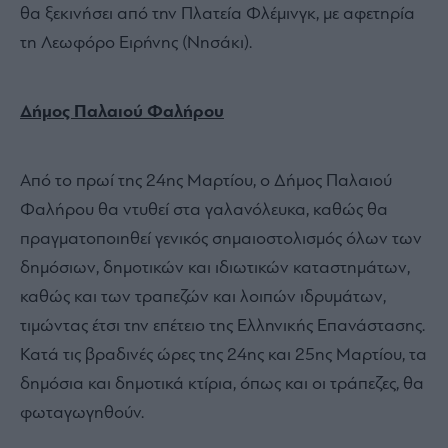
θα ξεκινήσει από την Πλατεία Φλέμινγκ, με αφετηρία
τη Λεωφόρο Ειρήνης (Νησάκι).
Δήμος Παλαιού Φαλήρου
Από το πρωί της 24ης Μαρτίου, ο Δήμος Παλαιού
Φαλήρου θα ντυθεί στα γαλανόλευκα, καθώς θα
πραγματοποιηθεί γενικός σημαιοστολισμός όλων των
δημόσιων, δημοτικών και ιδιωτικών καταστημάτων,
καθώς και των τραπεζών και λοιπών ιδρυμάτων,
τιμώντας έτσι την επέτειο της Ελληνικής Επανάστασης.
Κατά τις βραδινές ώρες της 24ης και 25ης Μαρτίου, τα
δημόσια και δημοτικά κτίρια, όπως και οι τράπεζες, θα
φωταγωγηθούν.