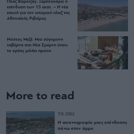
Πλαζ Βάρκιζας: Ξεμπλοκάρει η
επένδυση των 15 εκατ. – Η νέα
εποχή για την ιστορική πλαζ της
Αθηναϊκής Ριβιέρας
Νόστος Μεζέ: Μια σύγχρονη
ταβέρνα στη Νέα Σμύρνη όπου
το κρέας μιλάει πρώτο
More to read
THE TABLE
Η ακτινογραφία μιας επένδυσης
πάνω στην άμμο