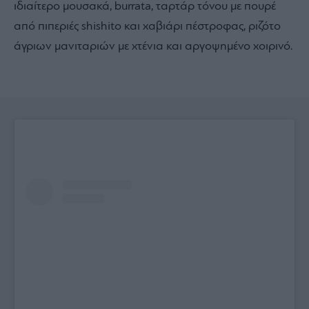
ιδιαίτερο μουσακά, burrata, ταρτάρ τόνου με πουρέ
από πιπεριές shishito και χαβιάρι πέστροφας, ριζότο
άγριων μανιταριών με χτένια και αργοψημένο χοιρινό.