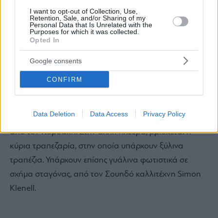
I want to opt-out of Collection, Use,
Retention, Sale, and/or Sharing of my
A post shared by OOAK -One Of A Kind Architects (@ooakarchitects)
Personal Data that Is Unrelated with the
Purposes for which it was collected.
Opted In
Google consents
CONFIRM
Στη μία πλευρά του λόμπι βρίσκεται το μπαρ, το οποίο
διαθέτει μεγάλες καμάρες μαζί με μια αφηρημένη
Data Deletion
Data Access
Privacy Policy
τοιχογραφία-φωτογραφία ενός ελληνικού λατομείου
από τον Κορδάκη. Στην άλλη πλευρά, βρίσκεται η
κύρια τραπεζαρία, στην οποία υπάρχουν ξύλινα
τραπέζια. Υπάρχουν επίσης γυάλινα φωτιστικά σε
σχήμα σταγόνας, από τον Σουηδό καλλιτέχνη Simon
Klenell.