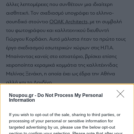
άλλες λεπτομέρειες που συνθέτουν μια ιδιαίτερη
αισθητική. Τον σχεδιασμό υπογράφει το ελληνο-
σουηδικό στούντιο
OOAK Architects,
με τη συμβολή
του φωτογράφου και καλλιτεχνικού διευθυντή
Γιώργου Κορδάκη. Αυτό μάλιστα ήταν το πρώτο τους
έργο σχεδιασμού εσωτερικών χώρων στις Η.Π.Α.
Μπαίνοντας κανείς στο εστιατόριο, βρίσκει επίσης
χειροποίητα κεραμικά κομμάτια της καλλιτέχνιδας
Μελίνας Ξενάκη, η οποία έχει ως έδρα την Αθήνα
αλλά και το Λονδίνο.
Noupou.gr -
Do Not Process My Personal
Information
If you wish to opt-out of the sale, sharing to third parties, or
processing of your personal or sensitive information for
targeted advertising by us, please use the below opt-out
section to confirm your selection. Please note that after your