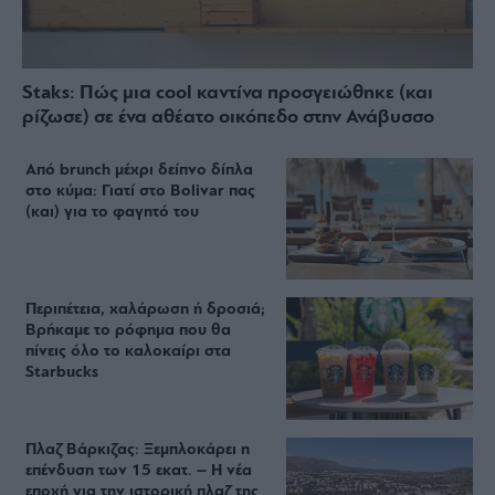
Staks: Πώς μια cool καντίνα προσγειώθηκε (και
ρίζωσε) σε ένα αθέατο οικόπεδο στην Ανάβυσσο
Από brunch μέχρι δείπνο δίπλα
στο κύμα: Γιατί στο Bolivar πας
(και) για το φαγητό του
Περιπέτεια, χαλάρωση ή δροσιά;
Βρήκαμε το ρόφημα που θα
πίνεις όλο το καλοκαίρι στα
Starbucks
Πλαζ Βάρκιζας: Ξεμπλοκάρει η
επένδυση των 15 εκατ. – Η νέα
εποχή για την ιστορική πλαζ της