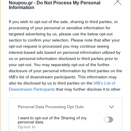
Noupou.gr -
Do Not Process My Personal
Information
που έχει επιδείξει στα χρόνια δραστηριοποίησής της σε
αυτό το χώρο, εκτιμάται ότι δεν θα την επηρεάσει ως
If you wish to opt-out of the sale, sharing to third parties, or
προς τη συνεργασία της με τη Mercedes και ότι αυτή
processing of your personal or sensitive information for
θα συνεχιστεί απρόσκοπτα.
targeted advertising by us, please use the below opt-out
section to confirm your selection. Please note that after your
opt-out request is processed you may continue seeing
Επενδύσεις της Toyota στο δίκτυο
interest-based ads based on personal information utilized by
us or personal information disclosed to third parties prior to
διανομής
your opt-out. You may separately opt-out of the further
disclosure of your personal information by third parties on the
Η Toyota στο πλαίσιο εκσυγχρονισμού των εκθέσεων
IAB’s list of downstream participants. This information may
also be disclosed by us to third parties on the
IAB’s List of
και εγκαταστάσεων εξυπηρέτησης των πελατών της
Downstream Participants
that may further disclose it to other
μάρκας έχει ήδη ανακαινίσει
περισσότερες από 22
third parties.
εκθέσεις στην Ελλάδα, υιοθετώντας την ενιαία
Please note that this website/app uses one or more Google
Personal Data Processing Opt Outs
ευρωπαϊκή ταυτότητα. Mε βάση το νέο
services and may gather and store information including but
πανευρωπαϊκό μοντέλο λιανικής η Toyota εφαρμόζει
not limited to your visit or usage behaviour. You may click to
I want to opt-out of the Sharing of my
personal data.
grant or deny consent to Google and its third-party tags to
τη στρατηγική «Beyond Zero» όπου στόχος της
Opted In
use your data for below specified purposes in below Google