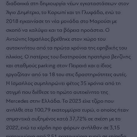
διαδοχικά στη δημιουργία νέων εγκαταστάσεων στον
Άγιο Δημήτριο, το Κορωπί και τη Γλυφάδα, ενώ το
2018 εγκαινίασε τη νέα μονάδα στο Μαρούσι με
σκοπό να καλύψει και τα βόρεια προάστια. O
Aντώνης Ισμαήλος βρέθηκε στον χώρο του
αυτοκινήτου από τα πρώτα χρόνια της εφηβικής του
ηλικίας. Ο πατέρας του διατηρούσε πρατήρια βενζίνης
και σταθμούς parking στον Πειραιά και ο ίδιος
εργαζόταν από τα 18 του στις δραστηριότητες αυτές.
Η Ισμαήλος συμπληρώνει φέτος 35 χρόνια από τη
στιγμή που διέθεσε το πρώτο αυτοκίνητο της
Mercedes στην Ελλάδα. Το 2023 είχε τζίρο που
ανήλθε στα 100,79 εκατομμύρια ευρώ, ο οποίος ήταν
σημαντικά αυξημένος κατά 37,72% σε σχέση με το
2022, ενώ τα κέρδη προ φόρων ανήλθαν σε 3,15
εκατομμύρια από 2,51 εκατομμύρια ευρώ σε επίπεδο