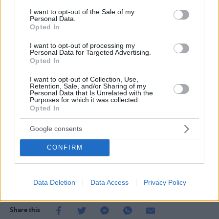
ιαπωνικής αυτοκινητοβιομηχανίας είναι να πετύχει
consent section.
I want to opt-out of the Sale of my
Personal Data.
μηδενικές εκπομπές διοξειδίου του άνθρακα στα
Opted In
προϊόντα, τις υπηρεσίες και στο σύνολο των
I want to opt-out of processing my
λειτουργιών της. Προς αυτή την κατεύθυνση κινούνται
Personal Data for Targeted Advertising.
Opted In
και οι ανακαινισμένοι εκθεσιακοί χώροι. Το
λανσάρισμα της νέας ιδέας του εκθεσιακού χώρου
I want to opt-out of Collection, Use,
Retention, Sale, and/or Sharing of my
ζωντανεύει τη νέα οπτική ταυτότητα της μάρκας με
Personal Data that Is Unrelated with the
Purposes for which it was collected.
έναν εσωτερικό σχεδιασμό εκθεσιακού χώρου
Opted In
οργανωμένου γύρω από έναν «κόμβο πελατών»
Google consents
(customer hub), όπου οι πελάτες θα αλληλεπιδρούν με
CONFIRM
τη μάρκα τόσο ψηφιακά όσο και μέσω των
εξειδικευμένων εμπόρων.
Data Deletion
Data Access
Privacy Policy
Share this