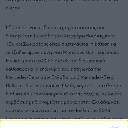
ομίλου.
Έδρα της είναι οι ιδιόκτητες εγκαταστάσεις που
διατηρεί στη Γλυφάδα στο Λεωφόρο Βουλιαγμένης
156 και Σωκράτους όπου συστεγάζεται η έκθεση και
το εξειδικευμένο συνεργείο Mercedes-Benz και Smart.
Θυμίζουμε ότι το 2022 άλλαξε το ιδιοκτησιακό
καθεστώς και η επωνυμία του εισαγωγέα της
Mercedes-Benz στην Ελλάδα, από Mercedes-Benz
Hellas σε Star Automotive Ελλάς, γεγονός που έθεσε σε
διαδικασία επαναδιαπραγμάτευσης όλες τις ισχύουσες
συμβάσεις με διανομείς της μάρκας στην Ελλάδα, κάτι
που ολοκληρώνεται έως και τον Ιούλιο του 2025.
Ωστόσο η δυναμική που παρουσιάζει η Ισμαήλος στον
χώρο του αυτοκινήτου σε συνδυασμό με τη συνέπεια