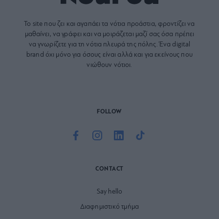
Το site που ζει και αγαπάει τα
νότια προάστια
, φροντίζει να
μαθαίνει, να γράφει και να μοιράζεται μαζί σας όσα πρέπει
να γνωρίζετε για τη νότια πλευρά της πόλης. Ένα digital
brand όχι μόνο για όσους είναι αλλά και για εκείνους που
νιώθουν νότιοι.
FOLLOW
CONTACT
Say hello
Διαφημιστικό τμήμα