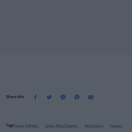
Share this
Tags
Γενικές Ειδήσεις
Δήμος Νέας Σμύρνης
Νέα Σμύρνη
Γιώργος