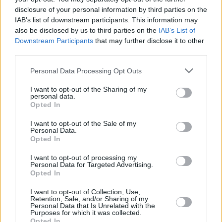
disclosure of your personal information by third parties on the
IAB’s list of downstream participants. This information may
also be disclosed by us to third parties on the
IAB’s List of
Downstream Participants
that may further disclose it to other
third parties.
ΔΙΑΒΑΣΤΕ ΑΚΟΜΑ
Please note that this website/app uses one or more Google
Personal Data Processing Opt Outs
services and may gather and store information including but
not limited to your visit or usage behaviour. You may click to
I want to opt-out of the Sharing of my
personal data.
grant or deny consent to Google and its third-party tags to
Opted In
use your data for below specified purposes in below Google
consent section.
I want to opt-out of the Sale of my
Personal Data.
Opted In
I want to opt-out of processing my
Personal Data for Targeted Advertising.
Opted In
I want to opt-out of Collection, Use,
Retention, Sale, and/or Sharing of my
Personal Data that Is Unrelated with the
Purposes for which it was collected.
Opted In