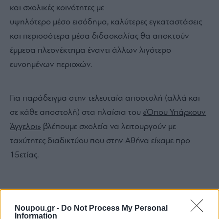
Να τονίσουμε ότι δεν πρόκειται απαραίτητα για
διαφθορά, αλλά για μια δομική τρωτότητα του
συστήματος και μια ανησυχία που ήδη, ακόμα και
χωρίς το νέο πλαίσιο, διατυπώνεται σε σχολικές
κοινότητες.
Όταν λοιπόν η αξιολόγηση παραμένει εντός του
σχολείου, οι πιθανότητα σε παρεμβάσεις αυξάνονται
όπως και άλλωστε συνθήκες ανισότητας αφού δήμοι
και σχολικές κοινότητες με
υψηλότερο μέσο εισόδημα, καλύτερες εγκαταστάσεις
και περισσότερα μέσα διδασκαλίας θα αποκτούν
έμμεσα πλεονέκτημα έναντι άλλων λιγότερο
ευνοημένων περιοχών.
Noupou.gr -
Do Not Process My Personal
Information