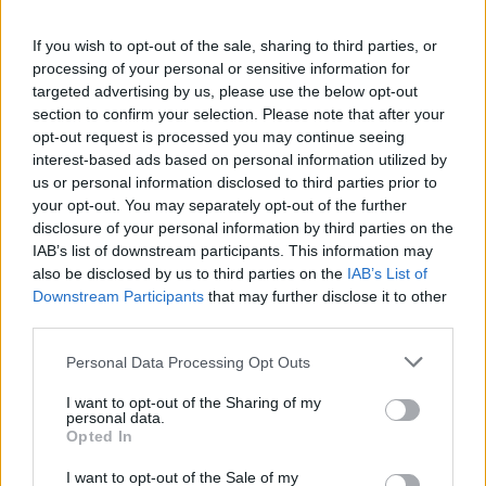
Για παράδειγμα στην τελευταία αποστολή (αλλά και
If you wish to opt-out of the sale, sharing to third parties, or
σε κάθε αποστολή) στα πλαίσια του
«Όπου Υπάρχουν
processing of your personal or sensitive information for
Άγγελοι»
βλέπουμε σχολεία να λειτουργούν με
targeted advertising by us, please use the below opt-out
ταχύτητες διαδικτύου που στην Αθήνα είχαμε προ
section to confirm your selection. Please note that after your
opt-out request is processed you may continue seeing
15ετίας.
interest-based ads based on personal information utilized by
us or personal information disclosed to third parties prior to
your opt-out. You may separately opt-out of the further
disclosure of your personal information by third parties on the
IAB’s list of downstream participants. This information may
also be disclosed by us to third parties on the
IAB’s List of
Downstream Participants
that may further disclose it to other
third parties.
Please note that this website/app uses one or more Google
Personal Data Processing Opt Outs
services and may gather and store information including but
not limited to your visit or usage behaviour. You may click to
I want to opt-out of the Sharing of my
personal data.
grant or deny consent to Google and its third-party tags to
Opted In
use your data for below specified purposes in below Google
consent section.
I want to opt-out of the Sale of my