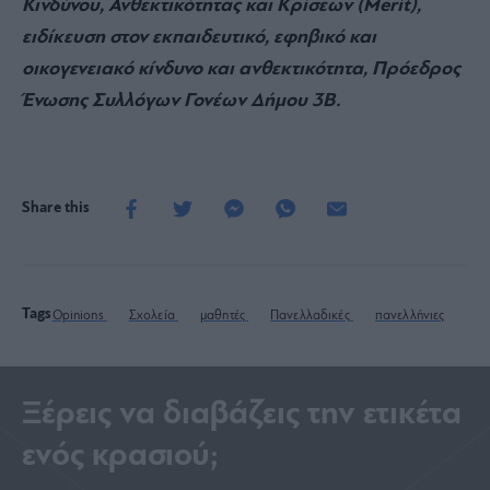
δεν πλαισιώνεται με δικλίδες ασφαλείας που θα
ενίσχυαν την αξιοπιστία και την διαφάνεια.
Αν αυτό γίνει τότε μπορεί να αποτελέσει την αφετηρία
για ένα πραγματικά καλύτερο και αξιοκρατικό
σύστημα εκπαίδευσης.
Γεώργιος Α. Ντούτσουλης, MSc, Διαχείριση
Κινδύνου, Ανθεκτικότητας και Κρίσεων (Merit),
ειδίκευση στον εκπαιδευτικό, εφηβικό και
οικογενειακό κίνδυνο και ανθεκτικότητα, Πρόεδρος
Ένωσης Συλλόγων Γονέων Δήμου 3Β.