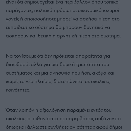
Επιπροσθέτως, υπάρχει και ένας λιγότερο εμφανής,
αλλά εξίσου σημαντικός κίνδυνος, που είναι η πίεση
προς τους εκπαιδευτικούς αφού πλέον η αξιολόγηση
ενός μαθητή θα παραμένει κατά ένα μεγάλο μέρος
εντός του σχολείου.
Στο πλαίσιο αυτό, ο εκπαιδευτικός θα επηρεάζει άμεσα
το ακαδημαϊκό μέλλον των μαθητών. Η ανησυχία εδώ
είναι ότι δημιουργείται ένα περιβάλλον όπου τοπικοί
παράγοντες, πολιτικά πρόσωπα, οικονομικά ισχυροί
γονείς ή οποιοσδήποτε μπορεί να ασκήσει πίεση στο
εκπαιδευτικό σύστημα θα μπορούν δυνητικά να
ασκήσουν και θετική ή αρνητική πίεση στο σύστημα.