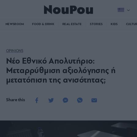
NEWSROOM
FOOD & DRINK
REAL ESTATE
STORIES
KIDS
CULTU
OPINIONS
Νέο Εθνικό Απολυτήριο:
Μεταρρύθμιση αξιολόγησης ή
μετατόπιση της ανισότητας;
Share this