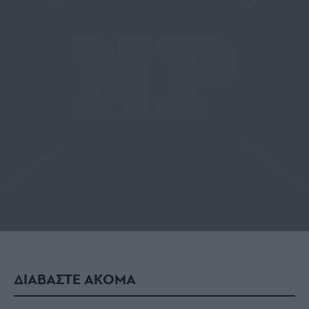
Share this
Tags
Opinions
Σχολεία
μαθητές
Πανελλαδικές
πανελλήνιες
Ξέρεις να διαβάζεις την ετικέτα
ενός κρασιού;