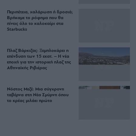
Staks: Πώς μια cool καντίνα προσγειώθηκε (και
ρίζωσε) σε ένα αθέατο οικόπεδο στην Ανάβυσσο
Από brunch μέχρι δείπνο δίπλα
στο κύμα: Γιατί στο Bolivar πας
(και) για το φαγητό του
Περιπέτεια, χαλάρωση ή δροσιά;
Βρήκαμε το ρόφημα που θα
πίνεις όλο το καλοκαίρι στα
Starbucks
Πλαζ Βάρκιζας: Ξεμπλοκάρει η