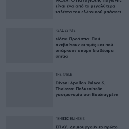
LIFE
Ο Όμιλος AKTOR αποκτά το
75% των ΗΛΕΚΤΩΡ και THALIS
από τη ΜΟΤΟΡ ΟΪΛ
ΑΘΛΗΤΙΚΑ
Από τον Άλιμο στα παρκέ του
NCAA: Ο Παναγιώτης Παγώνης
είναι ένα από τα μεγαλύτερα
ταλέντα του ελληνικού μπάσκετ
REAL ESTATE
Νότια Προάστια: Πού
ανεβαίνουν οι τιμές και πού
υπάρχουν ακόμη διαθέσιμα