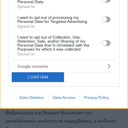
Personal Data.
Opted In
I want to opt-out of processing my
Personal Data for Targeted Advertising.
Τέλος, να δούμε και την κοινωνική διάσταση. Πολλές
Opted In
οικογένειες θα αισθανθούν (ή ήδη αισθάνονται) ότι η
I want to opt-out of Collection, Use,
επιτυχία των παιδιών μας δεν εξαρτάται μόνο από την
Retention, Sale, and/or Sharing of my
Personal Data that Is Unrelated with the
προσπάθεια και τις ικανότητες τους, αλλά και από το
Purposes for which it was collected.
Opted In
σχολικό περιβάλλον, τις τοπικές ισορροπίες, τη
διαχείριση βαθμών, ακόμα και υποτιθέμενες
Google consents
συμπάθειες και αντιπάθειες, τροφοδοτώντας
CONFIRM
δυσπιστία και
ανταγωνισμό.
Data Deletion
Data Access
Privacy Policy
Άρα, η εκ νέου μετατόπιση από ένα πλήρως κεντρικά
ελεγχόμενο σύστημα σε ένα μικτό μοντέλο συνεχούς
αξιολόγησης θα μεταβάλει και τη «γεωγραφία της