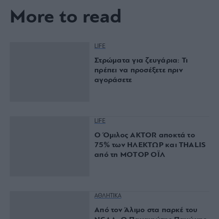
επένδυση των 15 εκατ. – Η νέα
εποχή για την ιστορική πλαζ της
Αθηναϊκής Ριβιέρας
Νόστος Μεζέ: Μια σύγχρονη
ταβέρνα στη Νέα Σμύρνη όπου
το κρέας μιλάει πρώτο
More to read
LIFE
Στρώματα για ζευγάρια: Τι
πρέπει να προσέξετε πριν
αγοράσετε