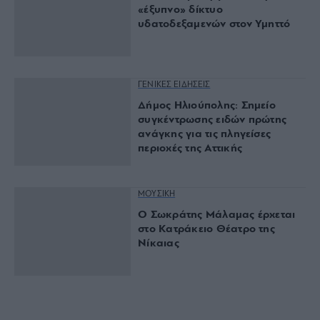
σπίτια
THE TABLE
Divani Apollon Palace &
Thalasso: Πολυεπίπεδη
γαστρονομία στη Βουλιαγμένη
ΓΕΝΙΚΕΣ ΕΙΔΗΣΕΙΣ
ΣΠΑΥ: Δημιουργούν το πρώτο
«έξυπνο» δίκτυο
υδατοδεξαμενών στον Υμηττό
ΓΕΝΙΚΕΣ ΕΙΔΗΣΕΙΣ
Δήμος Ηλιούπολης: Σημείο
συγκέντρωσης ειδών πρώτης