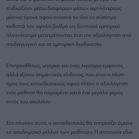
Πιο συγκεκριμένα, σήμερα έχουμε ένα πολύ πιο
ανταγωνιστικό και εμπορικό περιβάλλον στο πεδίο της
εκπαίδευσης που ενισχύεται ακόμα περισσότερο από
την είσοδο οικονομικών funds στην ελληνική αγορά
και που γίνονται ιδιοκτήτες ιδιωτικών σχολείων.
Δημιουργούνται λοιπόν οι συνθήκες όπου ιδιωτικά
αλλά και «πρότυπα» δημόσια λύκεια, μπορεί να
επιδιώξουν μέσω διαφόρων μέσων υψηλότερους
μέσους όρους αφού ανοιχτά το ίδιο το σύστημα
καθιστά τον υψηλό βαθμό ως δυνητικό εμπορικό
πλεονέκτημα μετατρέποντας έτσι την αξιολόγηση από
παιδαγωγική και σε εμπορική διαδικασία.