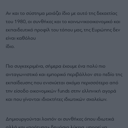
λαμβάνει και πάλι υπόψη τους βαθμούς των Α’, Β’ και
Γ’ Λυκείου.
Το σύστημα μεταβάλλεται και πάλι από την
«υπερσυγκέντρωση σε υπερδιάχυση», και ο βαθμός
του σχολείου λειτουργεί πλέον ως μοχλός πρόσβασης
καλλιεργώντας έτσι πιθανόν έναν «βαθμολογικό
πληθωρισμό».
Αν και το σύστημα μοιάζει ίδιο με αυτό της δεκαετίας
του 1980, οι συνθήκες και το κοινωνικοοικονομικό και
εκπαιδευτικό προφίλ του τόπου μας, της Ευρώπης δεν
είναι καθόλου
ίδιο.