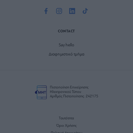
Το site που ζει και αγαπάει τα
νότια προάστια
, φροντίζει να
μαθαίνει, να γράφει και να μοιράζεται μαζί σας όσα πρέπει
να γνωρίζετε για τη νότια πλευρά της πόλης. Ένα digital
brand όχι μόνο για όσους είναι αλλά και για εκείνους που
νιώθουν νότιοι.
FOLLOW
CONTACT
Say hello
Διαφημιστικό τμήμα