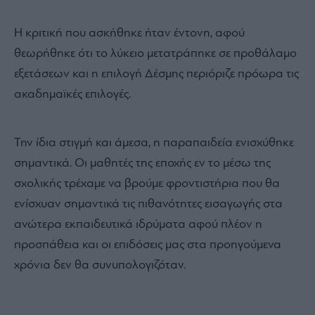
προπαρασκευαστικές Δέσμες, οι οποίες καθόριζαν
ουσιαστικά το επιστημονικό πεδίο σπουδών που
επέλεγε ο μαθητής.
Το βασικό σκεπτικό της μεταρρύθμισης, ήταν η
ενίσχυση της διαφάνειας, η καθολική και ενιαία
αξιολόγηση πρόσβασης, χωρίς «υποκειμενικές» κρίσεις
εκπαιδευτικών αλλά και σχολείων προς τους μαθητές.
Η κριτική που ασκήθηκε ήταν έντονη, αφού
θεωρήθηκε ότι το λύκειο μετατράπηκε σε προθάλαμο
εξετάσεων και η επιλογή Δέσμης περιόριζε πρόωρα τις
ακαδημαϊκές επιλογές.