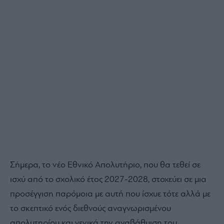
Την ίδια στιγμή και άμεσα, η παραπαιδεία ενισχύθηκε
σημαντικά. Οι μαθητές της εποχής εν το μέσω της
σχολικής τρέχαμε να βρούμε φροντιστήρια που θα
ενίσχυαν σημαντικά τις πιθανότητες εισαγωγής στα
ανώτερα εκπαιδευτικά ιδρύματα αφού πλέον η
προσπάθεια και οι επιδόσεις μας στα προηγούμενα
χρόνια δεν θα συνυπολογιζόταν.