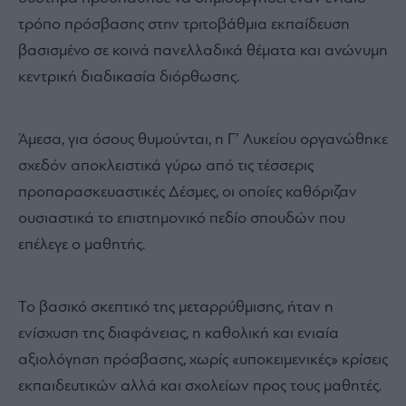
Πριν προχωρήσουμε σε μια αξιολόγηση του νέου
συστήματος ας δούμε λίγο το θέμα ιστορικά. Ήταν το
19 Απριλίου 1988 που μετά από πολλά χρόνια
εφαρμογής αναλογικής προσμέτρησης των τριών
τάξεων του λυκείου στη βαθμολογία και τον τελικό
βαθμό των πανελληνίων, θεσπίστηκε το σύστημα των
Δεσμών ένα σύστημα το οποίο με διάφορες
παραλλαγές έχουμε μέχρι και σήμερα. Το τότε νέο
σύστημα προσπάθησε να δημιουργήσει έναν ενιαίο
τρόπο πρόσβασης στην τριτοβάθμια εκπαίδευση
βασισμένο σε κοινά πανελλαδικά θέματα και ανώνυμη
κεντρική διαδικασία διόρθωσης.
Άμεσα, για όσους θυμούνται, η Γ’ Λυκείου οργανώθηκε
σχεδόν αποκλειστικά γύρω από τις τέσσερις