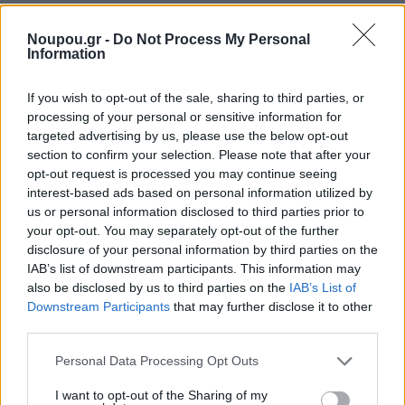
Share this
Noupou.gr -
Do Not Process My Personal
Information
If you wish to opt-out of the sale, sharing to third parties, or
Tags
Opinions
κακοκαιρία
Νότια Προάστια
Άνω Γλυφάδα
processing of your personal or sensitive information for
targeted advertising by us, please use the below opt-out
Αθηναϊκή Ριβιέρα
πλημμύρα
Γλυφάδα
Ανθέων Γλυφάδα
section to confirm your selection. Please note that after your
opt-out request is processed you may continue seeing
interest-based ads based on personal information utilized by
Ξέρεις να διαβάζεις την ετικέτα
us or personal information disclosed to third parties prior to
your opt-out. You may separately opt-out of the further
ενός κρασιού;
disclosure of your personal information by third parties on the
IAB’s list of downstream participants. This information may
also be disclosed by us to third parties on the
IAB’s List of
Downstream Participants
that may further disclose it to other
third parties.
Please note that this website/app uses one or more Google
Personal Data Processing Opt Outs
services and may gather and store information including but
not limited to your visit or usage behaviour. You may click to
I want to opt-out of the Sharing of my