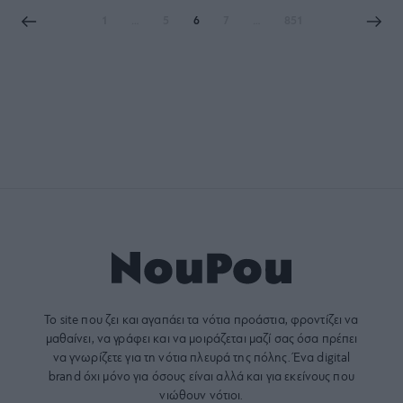
1
…
5
6
7
…
851
Το site που ζει και αγαπάει τα
νότια προάστια
, φροντίζει να
μαθαίνει, να γράφει και να μοιράζεται μαζί σας όσα πρέπει
να γνωρίζετε για τη νότια πλευρά της πόλης. Ένα digital
brand όχι μόνο για όσους είναι αλλά και για εκείνους που
νιώθουν νότιοι.