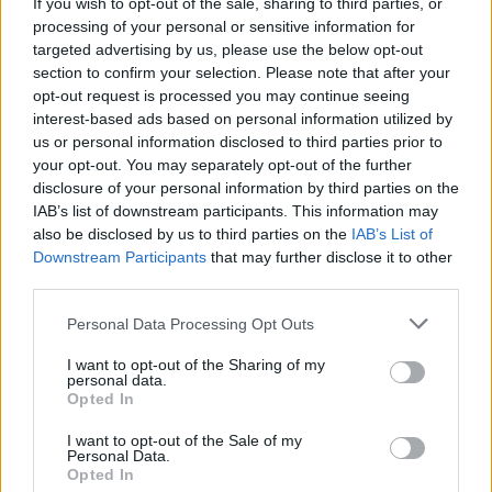
If you wish to opt-out of the sale, sharing to third parties, or
processing of your personal or sensitive information for
targeted advertising by us, please use the below opt-out
section to confirm your selection. Please note that after your
opt-out request is processed you may continue seeing
interest-based ads based on personal information utilized by
us or personal information disclosed to third parties prior to
your opt-out. You may separately opt-out of the further
disclosure of your personal information by third parties on the
IAB’s list of downstream participants. This information may
also be disclosed by us to third parties on the
IAB’s List of
Downstream Participants
that may further disclose it to other
third parties.
ΜΑΡΙΝΑ ΦΛΟΙΣΒΟΥ
Please note that this website/app uses one or more Google
Personal Data Processing Opt Outs
services and may gather and store information including but
Μαρίνα Φλοίσβου: Η συμφωνία που κλείνει μια
not limited to your visit or usage behaviour. You may click to
I want to opt-out of the Sharing of my
εκκρεμότητα δεκαετιών – Το νέο μοντέλο
personal data.
grant or deny consent to Google and its third-party tags to
συνεργασίας μεταξύ Δημοσίου, επένδυσης και
Opted In
use your data for below specified purposes in below Google
ναυταθλητισμού
consent section.
I want to opt-out of the Sale of my
Personal Data.
Opted In