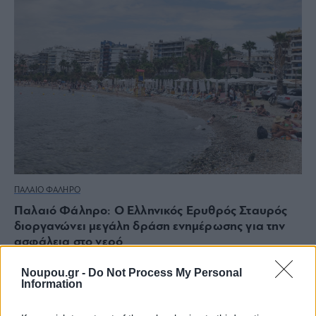
ΠΑΛΑΙΟ ΦΑΛΗΡΟ
Παλαιό Φάληρο: Ο Ελληνικός Ερυθρός Σταυρός
διοργανώνει μεγάλη δράση ενημέρωσης για την
ασφάλεια στο νερό
Noupou.gr -
Do Not Process My Personal
Information