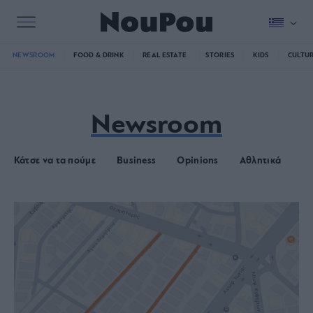
NEWSROOM
FOOD & DRINK
REAL ESTATE
STORIES
KIDS
CULTU
Newsroom
Κάτσε να τα πούμε
Business
Opinions
Αθλητικά
Ασ