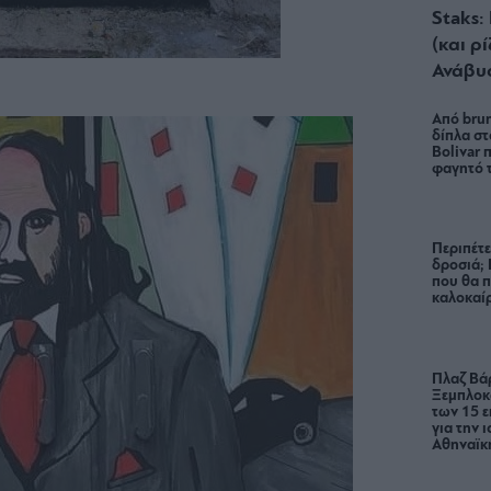
Staks:
(και ρ
Ανάβυ
Από brun
δίπλα στ
Bolivar π
φαγητό 
Περιπέτε
δροσιά;
που θα π
καλοκαίρ
Πλαζ Βάρ
Ξεμπλοκ
των 15 ε
για την 
Αθηναϊκή