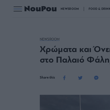
NEWSROOM
FOOD & DRIN
NEWSROOM
Xρώματα και Όνει
στο Παλαιό Φάλ
Share this