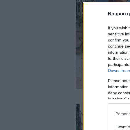
Noupou.g
If you wish 
sensitive in
confirm you
continue se
information 
further disc
participants
Downstream 
Please note
information 
deny consent
in below Go
Persona
I want t