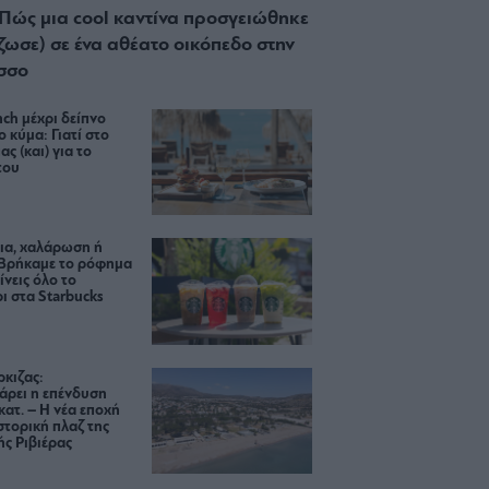
 Πώς μια cool καντίνα προσγειώθηκε
ίζωσε) σε ένα αθέατο οικόπεδο στην
σσο
ch μέχρι δείπνο
ο κύμα: Γιατί στο
ας (και) για το
του
ια, χαλάρωση ή
 Βρήκαμε το ρόφημα
ίνεις όλο το
ι στα Starbucks
κιζας:
άρει η επένδυση
κατ. – Η νέα εποχή
ιστορική πλαζ της
ς Ριβιέρας