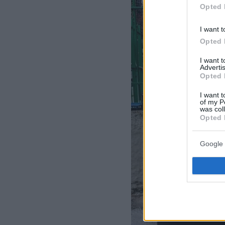
Opted 
I want t
Opted 
I want 
Advertis
Opted 
I want t
of my P
was col
Opted 
Google 