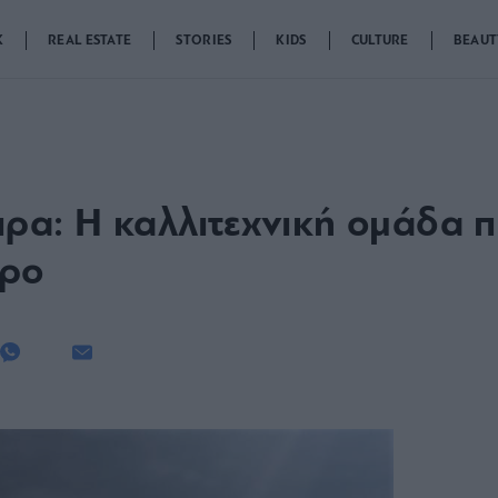
K
REAL ESTATE
STORIES
KIDS
CULTURE
BEAUT
ρα: Η καλλιτεχνική ομάδα 
ηρο