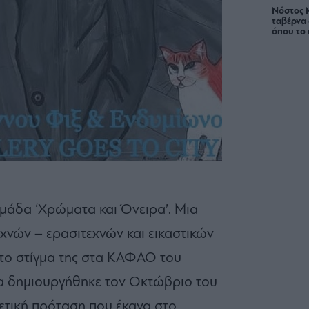
Νόστος 
ταβέρνα
όπου το 
ομάδα ‘Χρώματα και Όνειρα’. Μια
χνών – ερασιτεχνών και εικαστικών
 το στίγμα της στα ΚΑΦΑΟ του
 δημιουργήθηκε τον Οκτώβριο του
ετική πρόταση που έκανα στο