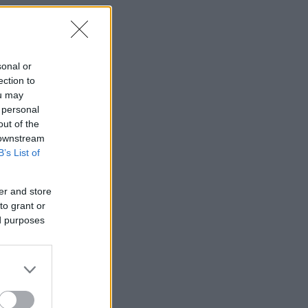
sonal or
ection to
ou may
 personal
out of the
 downstream
B’s List of
er and store
to grant or
ed purposes