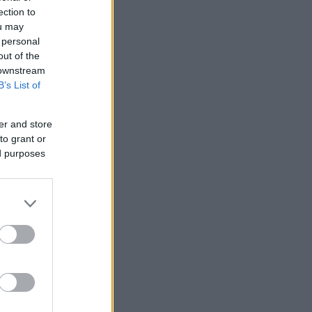
ection to
ou may
 personal
out of the
 downstream
B’s List of
er and store
to grant or
ed purposes