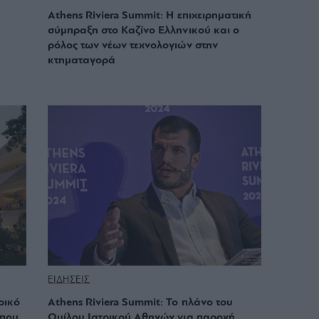
Athens Riviera Summit: Η επιχειρηματική
σύμπραξη στο Καζίνο Ελληνικού και ο
ρόλος των νέων τεχνολογιών στην
κτηματαγορά
ΕΙΔΗΣΕΙΣ
ορικό
Athens Riviera Summit: Το πλάνο του
 που
Ομίλου Ιατρικού Αθηνών για παροχή