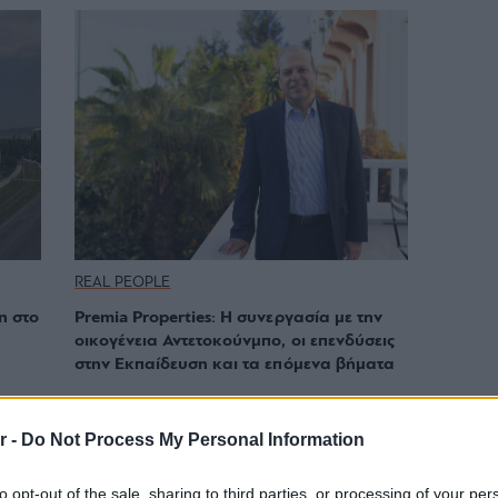
REAL PEOPLE
η στο
Premia Properties: Η συνεργασία με την
οικογένεια Αντετοκούνμπο, οι επενδύσεις
στην Εκπαίδευση και τα επόμενα βήματα
r -
Do Not Process My Personal Information
to opt-out of the sale, sharing to third parties, or processing of your per