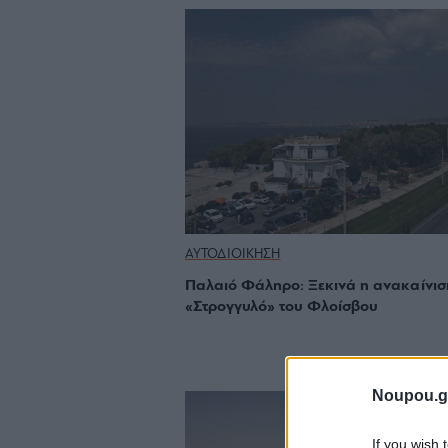
ΑΥΤΟΔΙΟΙΚΗΣΗ
Παλαιό Φάληρο: Ξεκινά η ανακαίνισ
«Στρογγυλό» του Φλοίσβου
Noupou.g
If you wish 