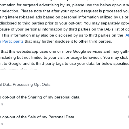
formation for targeted advertising by us, please use the below opt-out s
r selection. Please note that after your opt-out request is processed y
eing interest-based ads based on personal information utilized by us or
disclosed to third parties prior to your opt-out. You may separately opt-
losure of your personal information by third parties on the IAB’s list of
. This information may also be disclosed by us to third parties on the
IA
Participants
that may further disclose it to other third parties.
 that this website/app uses one or more Google services and may gath
ΤΟΥΡΙΣΜΟΣ
including but not limited to your visit or usage behaviour. You may click 
 to Google and its third-party tags to use your data for below specifi
Twinn Downtown Piraeus: Η νέα
ogle consent section.
ξενοδοχειακή άφιξη του Πειραιά
l Data Processing Opt Outs
o opt-out of the Sharing of my personal data.
In
o opt-out of the Sale of my Personal Data.
In