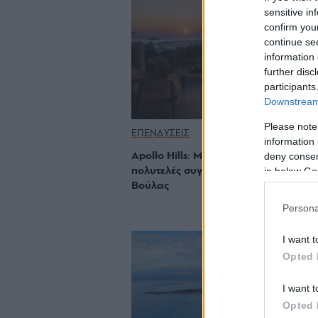
sensitive in
confirm you
continue se
information 
further disc
participants
Downstream 
Please note
ΕΠΕΝΔΥΣΕΙΣ
information 
deny consent
Apollo Hills: Μια ματιά μέσα στο νέο
in below Go
πολυτελές συγκρότημα κατοικιών της
Βούλας
Persona
I want t
Opted 
I want t
Opted 