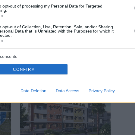
to opt-out of processing my Personal Data for Targeted
ing.
In
o opt-out of Collection, Use, Retention, Sale, and/or Sharing
ersonal Data that Is Unrelated with the Purposes for which it
lected.
ΕΙΔΗΣΕΙΣ
In
σα
Golden Visa: Τι ισχύει από 1η Σεπτεμβρίου
2024
consents
CONFIRM
Data Deletion
Data Access
Privacy Policy