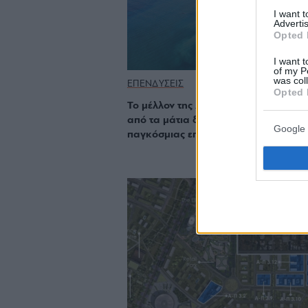
I want 
Advertis
Opted 
I want t
of my P
was col
ΕΠΕΝΔΥΣΕΙΣ
Opted 
Το μέλλον της Αθηναϊκής Ριβιέρας μέ
από τα μάτια δύο οραματιστών της
Google 
παγκόσμιας επιχειρηματικότητας