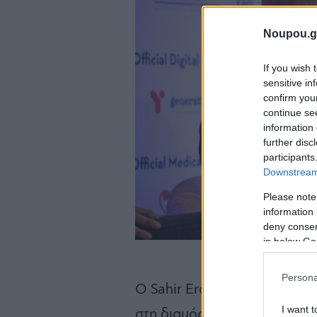
Noupou.g
If you wish 
sensitive in
confirm you
continue se
information 
further disc
participants
Downstream 
Please note
information 
deny consent
in below Go
Persona
Ο Sahir Erozan, ο οποίος έχ
I want t
στη διαμόρφωση του τοπίου 