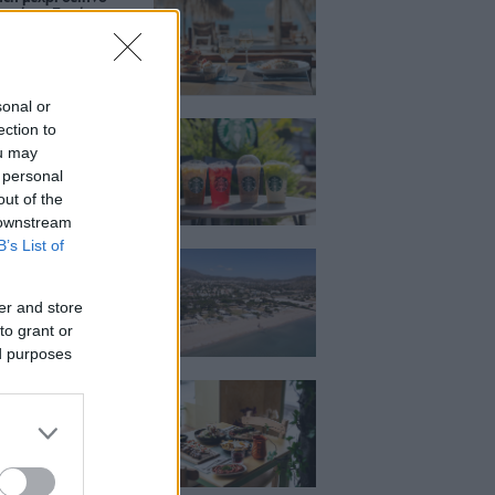
ο κύμα: Γιατί στο
ας (και) για το
του
sonal or
ection to
ια, χαλάρωση ή
 Βρήκαμε το ρόφημα
ou may
ίνεις όλο το
 personal
ι στα Starbucks
out of the
 downstream
B’s List of
κιζας:
άρει η επένδυση
κατ. – Η νέα εποχή
er and store
ιστορική πλαζ της
ς Ριβιέρας
to grant or
ed purposes
Μεζέ: Μια σύγχρονη
 στη Νέα Σμύρνη
κρέας μιλάει πρώτο