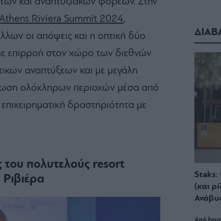
τών και αναπτυξιακών φορέων. Στην
Athens Riviera Summit 2024
,
ΔΙΑΒ
λων οι απόψεις και η οπτική δύο
με επιρροή στον χώρο των διεθνών
τικών αναπτύξεων και με μεγάλη
ρφωση ολόκληρων περιοχών μέσα από
 επιχειρηματική δραστηριότητα με
ς του πολυτελούς resort
Staks:
 Ριβιέρα
(και ρ
Ανάβυ
Από brun