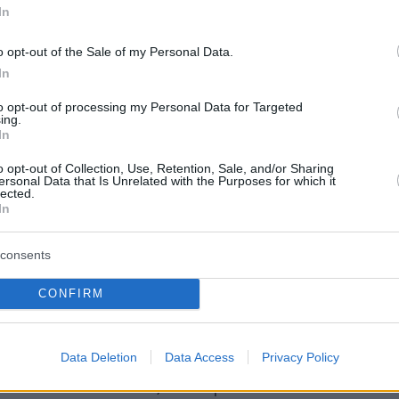
In
ιαφέρουσα προοπτική για τη
o opt-out of the Sale of my Personal Data.
ναφερόμενος στις εμπειρίες του,
In
τικά ανεπτυγμένη Αθήνα που είχε
to opt-out of processing my Personal Data for Targeted
ing.
ρόνια με την ταχέως εξελισσόμενη
In
έχισε αναφέροντας το παράδειγμα
o opt-out of Collection, Use, Retention, Sale, and/or Sharing
ersonal Data that Is Unrelated with the Purposes for which it
πηγή κατανόησης της αγοράς
lected.
In
 το Villa Maçakızı έχει μεταβεί από
λογούμενων καταλυμάτων στη
consents
καταλύματος όπου οι τιμές ανα
CONFIRM
40.000 ευρώ.
Data Deletion
Data Access
Privacy Policy
ικού του πολυτελούς boutique