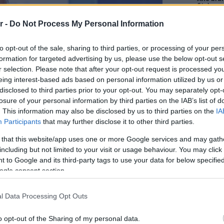
δίπλα στ
Bolivar π
φαγητό 
r -
Do Not Process My Personal Information
to opt-out of the sale, sharing to third parties, or processing of your per
formation for targeted advertising by us, please use the below opt-out s
Περιπέτε
δροσιά;
r selection. Please note that after your opt-out request is processed y
που θα π
eing interest-based ads based on personal information utilized by us or
καλοκαίρ
disclosed to third parties prior to your opt-out. You may separately opt-
losure of your personal information by third parties on the IAB’s list of
. This information may also be disclosed by us to third parties on the
IA
Πλαζ Βάρ
Participants
that may further disclose it to other third parties.
Ξεμπλοκ
των 15 ε
 that this website/app uses one or more Google services and may gath
για την 
Αθηναϊκή
including but not limited to your visit or usage behaviour. You may click 
 to Google and its third-party tags to use your data for below specifi
ogle consent section.
Νόστος 
ταβέρνα
όπου το 
l Data Processing Opt Outs
ει αφιερώσει πάνω από δύο δεκαετίες
o opt-out of the Sharing of my personal data.
της πολυτελούς φιλοξενίας στην