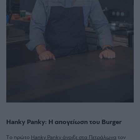
Hanky Panky: Η απογείωση του Burger
Τo πρώτο
Hanky Panky άνοιξε στα Πετράλωνα
τον