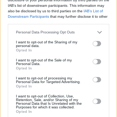
IAB’s list of downstream participants. This information may
also be disclosed by us to third parties on the
IAB’s List of
Downstream Participants
that may further disclose it to other
third parties.
Please note that this website/app uses one or more Google
Personal Data Processing Opt Outs
services and may gather and store information including but
not limited to your visit or usage behaviour. You may click to
I want to opt-out of the Sharing of my
personal data.
grant or deny consent to Google and its third-party tags to
Opted In
use your data for below specified purposes in below Google
consent section.
I want to opt-out of the Sale of my
Personal Data.
Opted In
I want to opt-out of processing my
Personal Data for Targeted Advertising.
Opted In
Δείτε αυτή τη δημοσίευση στο Instagram.
I want to opt-out of Collection, Use,
Retention, Sale, and/or Sharing of my
Personal Data that Is Unrelated with the
Purposes for which it was collected.
Opted In