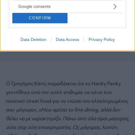
Google consents
CONFIRM
Data Deletion
Data Access
Privacy Policy
Η δημοσίευση κοινοποιήθηκε από το χρήστη Hanky Panky (@hankypankyath)
Ο Γρηγόρης Κίκης παραδέχεται ότι το Hanky Panky
γεννήθηκε από την απλή επιθυμία να κάνει ένα
ποιοτικό street food για να νιώσει πιο ολοκληρωμένος
σαν μάγειρας.
«Μου αρέσει το fine dining, αλλά δεν
θέλω να με χαρακτηρίζει. Πάνω από όλα είμαι μάγειρας,
ούτε σεφ ούτε επιχειρηματίας. Ως μάγειρας, λοιπόν,