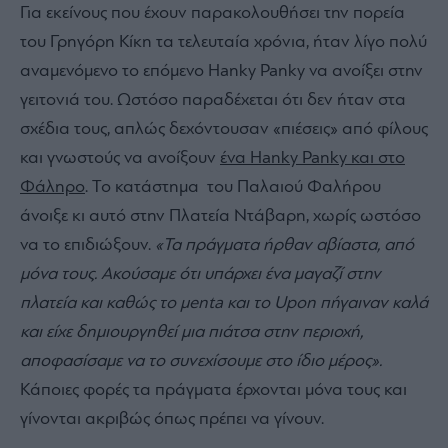
Για εκείνους που έχουν παρακολουθήσει την πορεία
του Γρηγόρη Κίκη τα τελευταία χρόνια, ήταν λίγο πολύ
αναμενόμενο το επόμενο Hanky Panky να ανοίξει στην
γειτονιά του. Ωστόσο παραδέχεται ότι δεν ήταν στα
σχέδια τους, απλώς δεχόντουσαν «πιέσεις» από φίλους
και γνωστούς να ανοίξουν
ένα Hanky Panky και στο
Φάληρο
. Το κατάστημα του Παλαιού Φαλήρου
άνοιξε κι αυτό στην Πλατεία Ντάβαρη, χωρίς ωστόσο
να το επιδιώξουν.
«Τα πράγματα ήρθαν αβίαστα, από
μόνα τους. Ακούσαμε ότι υπάρχει ένα μαγαζί στην
πλατεία και καθώς το μenta και το Upon πήγαιναν καλά
και είχε δημιουργηθεί μια πιάτσα στην περιοχή,
αποφασίσαμε να το συνεχίσουμε στο ίδιο μέρος».
Κάποιες φορές τα πράγματα έρχονται μόνα τους και
γίνονται ακριβώς όπως πρέπει να γίνουν.