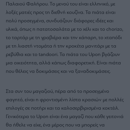
Παλαιού Φαλήρου.
Το μενού του είναι ελληνικό, με
λοξές ματιές προς τη διεθνή κουζίνα. Τα πιάτα είναι
πολύ προσεγμένα, συνδυάζουν διάφορες ιδέες και
υλικά, όπως η πατατοσαλάτα με το χέλι και το chorizo,
το ταρτάρ με τη γραβιέρα και την κάπαρη, το χταπόδι
με τη λιαστή ντομάτα ή την κροκέτα μανιτάρι με τα
ρεβύθια και το tandoori. Τα πιάτα του Upon βγάζουν
μια οικειότητα, αλλά κάπως διαφορετική. Είναι πιάτα
που θέλεις να δοκιμάσεις και να ξαναδοκιμάσεις.
Στα συν του μαγαζιού, πέρα από το προσεγμένο
φαγητό, είναι η φροντισμένη λίστα κρασιών με πολλές
επιλογές σε ποτήρι και τα καλοσερβιρισμένα κοκτέιλ.
Γενικότερα το Upon είναι ένα μαγαζί που κάθε γειτονιά
θα ήθελε να είχε, ένα μέρος που να μπορείς να