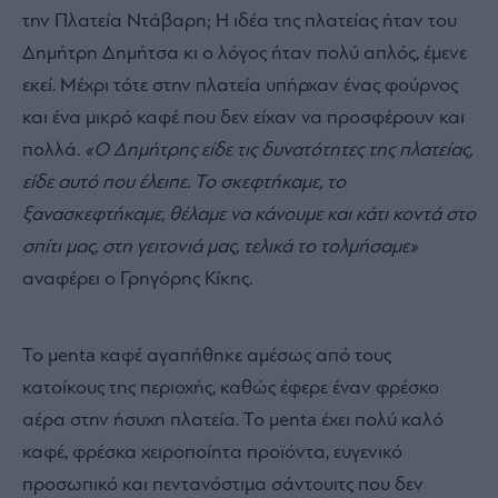
την Πλατεία Ντάβαρη; Η ιδέα της πλατείας ήταν του
Δημήτρη Δημήτσα
κι ο λόγος ήταν πολύ απλός, έμενε
εκεί. Μέχρι τότε στην πλατεία υπήρχαν ένας φούρνος
και ένα μικρό καφέ που δεν είχαν να προσφέρουν και
πολλά.
«Ο Δημήτρης είδε τις δυνατότητες της πλατείας,
είδε αυτό που έλειπε. Το σκεφτήκαμε, το
ξανασκεφτήκαμε, θέλαμε να κάνουμε και κάτι κοντά στο
σπίτι μας, στη γειτονιά μας, τελικά το τολμήσαμε»
αναφέρει ο Γρηγόρης Κίκης.
Το μenta καφέ αγαπήθηκε αμέσως από τους
κατοίκους της περιοχής, καθώς έφερε έναν φρέσκο
αέρα στην ήσυχη πλατεία. Το μenta έχει πολύ καλό
καφέ, φρέσκα χειροποίητα προϊόντα, ευγενικό
προσωπικό και πεντανόστιμα σάντουιτς που δεν