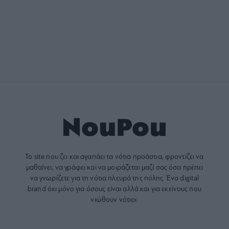
Το site που ζει και αγαπάει τα
νότια προάστια
, φροντίζει να
μαθαίνει, να γράφει και να μοιράζεται μαζί σας όσα πρέπει
να γνωρίζετε για τη νότια πλευρά της πόλης. Ένα digital
brand όχι μόνο για όσους είναι αλλά και για εκείνους που
νιώθουν νότιοι.