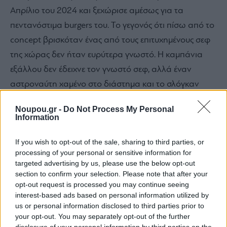
Απρίλιο του 2024 και ξεχώρισε αμέσως για τα
πεντανόστιμα burgers του. Το γεγονός ότι πίσω από το
concept βρισκόταν ένας από τους επιτυχημένους σεφ
της χώρας δεν ήταν ευρύτερα γνωστό. Η καμπάνια
εξάλλου δεν έδειχνε τον γνωστό σεφ, αλλά έναν
αστροναύτη χαμένο στο διάστημα και το σλόγκαν
έγραφε «Outer space burgers». Όσο για το
Noupou.gr -
Do Not Process My Personal
παιχνιδιάρικο όνομα, Hanky Panky σημαίνει
Information
«φάσωμα», «χαμούρεμα» στην αγγλική αργκό.
If you wish to opt-out of the sale, sharing to third parties, or
«Ψάχναμε καιρό ένα όνομα το οποίο θα χαρακτήριζε
processing of your personal or sensitive information for
το φαγητό. Το φαγητό είναι street food, οπότε ψάχναμε
targeted advertising by us, please use the below opt-out
κάτι παιχνιδιάρικο που να συνδέεται με το “βρόμικο”,
section to confirm your selection. Please note that after your
opt-out request is processed you may continue seeing
που λέμε εμείς για το street food» εξηγεί ο σεφ.
interest-based ads based on personal information utilized by
us or personal information disclosed to third parties prior to
your opt-out. You may separately opt-out of the further
disclosure of your personal information by third parties on the