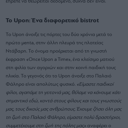
έπρεπε να θεωρείται δεδομένο, συχνά δεν είναι.
Το Upon: Ένα διαφορετικό bistrot
Το Upon άνοιξε τις πόρτες του δύο χρόνια μετά το
πρώτο μenta, στην άλλη πλευρά της πλατείας
Ντάβαρη. Το όνομα προέρχεται από τη γνωστή
έκφραση «Once Upon a Time», ένα κλείσιμο ματιού
στη φιλία των αγοριών και στην κοινή παιδική τους
ηλικία. Το γεγονός ότι το Upon άνοιξε στο Παλαιό
Φάληρο είναι απολύτως φυσικό.
«Είμαστε παιδικοί
φίλοι, αγαπάμε τη γειτονιά μας, θέλαμε να κάνουμε κάτι
σημαντικό εδώ, κοντά στους φίλους και τους γνωστούς
μας, τους δικούς μας ανθρώπους. Έχουμε ζήσει όλη μας
τη ζωή στο Παλαιό Φάληρο, είμαστε πολύ δραστήριοι,
συμμετέχουμε στη ζωή της πόλης μας»
αναφέρει ο