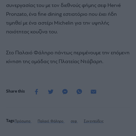
συνεργασίας του με τον διεθνούς φήμης σεφ Hervé
Pronzato, ένα fine dining εστιατόριο που έχει ήδη
τιμηθεί με ένα αστέρι Michelin για την υψηλής
ποιότητας κουζίνα του.
Στο Παλαιό Φάληρο πάντως περιμένουμε την επόμενη
κίνηση της ομάδας της Πλατείας Ντάβαρη.
Share this
Tags
Πρόσωπα
Παλαιό Φάληρο
σεφ
Συνεντεύξεις