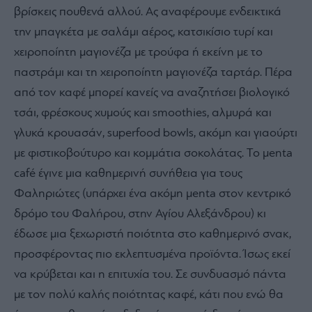
βρίσκεις πουθενά αλλού. Ας αναφέρουμε ενδεικτικά
την μπαγκέτα με σαλάμι αέρος, κατσικίσιο τυρί και
χειροποίητη μαγιονέζα με τρούφα ή εκείνη με το
παστράμι και τη χειροποίητη μαγιονέζα ταρτάρ. Πέρα
από τον καφέ μπορεί κανείς να αναζητήσει βιολογικό
τσάι, φρέσκους χυμούς και smoothies, αλμυρά και
γλυκά κρουασάν, superfood bowls, ακόμη και γιαούρτι
με φιστικοβούτυρο και κομμάτια σοκολάτας. Το μenta
café έγινε μια καθημερινή συνήθεια για τους
Φαληριώτες (υπάρχει ένα ακόμη μenta στον κεντρικό
δρόμο του Φαλήρου, στην Αγίου Αλεξάνδρου) κι
έδωσε μια ξεχωριστή ποιότητα στο καθημερινό σνακ,
προσφέροντας πιο εκλεπτυσμένα προϊόντα. Ίσως εκεί
να κρύβεται και η επιτυχία του. Σε συνδυασμό πάντα
με τον πολύ καλής ποιότητας καφέ, κάτι που ενώ θα