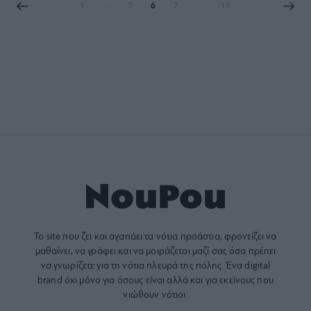
1
…
5
6
7
…
18
Το site που ζει και αγαπάει τα
νότια προάστια
, φροντίζει να
μαθαίνει, να γράφει και να μοιράζεται μαζί σας όσα πρέπει
να γνωρίζετε για τη νότια πλευρά της πόλης. Ένα digital
brand όχι μόνο για όσους είναι αλλά και για εκείνους που
νιώθουν νότιοι.