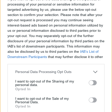
processing of your personal or sensitive information for
targeted advertising by us, please use the below opt-out
section to confirm your selection. Please note that after your
opt-out request is processed you may continue seeing
interest-based ads based on personal information utilized by
us or personal information disclosed to third parties prior to
your opt-out. You may separately opt-out of the further
disclosure of your personal information by third parties on the
IAB’s list of downstream participants. This information may
also be disclosed by us to third parties on the
IAB’s List of
Downstream Participants
that may further disclose it to other
third parties.
LIFE
Please note that this website/app uses one or more Google
Personal Data Processing Opt Outs
Αργυρούπολη: Τσικνοπέμπτη με το Ηπειρώτικο
services and may gather and store information including but
έθιμο της «Τζαμάλας»
not limited to your visit or usage behaviour. You may click to
I want to opt-out of the Sharing of my
personal data.
grant or deny consent to Google and its third-party tags to
Opted In
use your data for below specified purposes in below Google
consent section.
I want to opt-out of the Sale of my
Personal Data.
Opted In