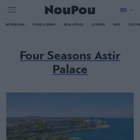
NEWSROOM
FOOD & DRINK
REAL ESTATE
STORIES
KIDS
CULTU
Four Seasons Astir
Palace