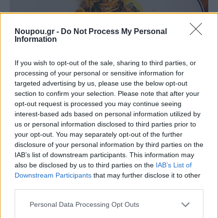
Noupou.gr -
Do Not Process My Personal
Information
If you wish to opt-out of the sale, sharing to third parties, or
processing of your personal or sensitive information for
targeted advertising by us, please use the below opt-out
section to confirm your selection. Please note that after your
ΙΤΑΛΙΚΟ
opt-out request is processed you may continue seeing
Mercato: H πιο στυλάτη τρατορία των νοτίων στο
interest-based ads based on personal information utilized by
Four Seasons Astir Palace
us or personal information disclosed to third parties prior to
your opt-out. You may separately opt-out of the further
disclosure of your personal information by third parties on the
IAB’s list of downstream participants. This information may
also be disclosed by us to third parties on the
IAB’s List of
Downstream Participants
that may further disclose it to other
third parties.
Please note that this website/app uses one or more Google
Personal Data Processing Opt Outs
services and may gather and store information including but