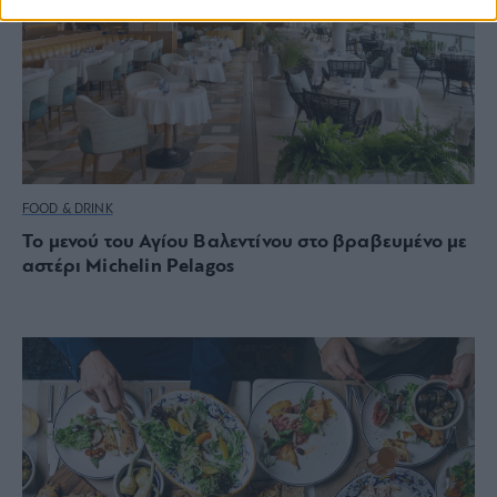
FOOD & DRINK
Το μενού του Αγίου Βαλεντίνου στο βραβευμένο με
αστέρι Michelin Pelagos