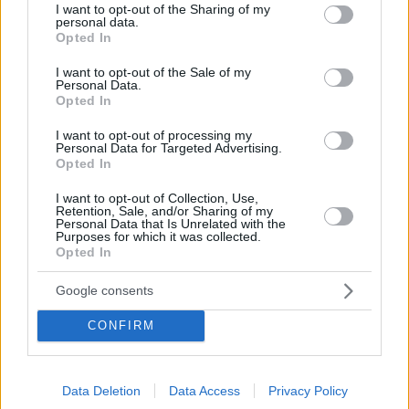
not limited to your visit or usage behaviour. You may click to
I want to opt-out of the Sharing of my
personal data.
grant or deny consent to Google and its third-party tags to
Opted In
use your data for below specified purposes in below Google
consent section.
I want to opt-out of the Sale of my
Personal Data.
Opted In
I want to opt-out of processing my
Personal Data for Targeted Advertising.
Opted In
ΕΠΕΝΔΥΣΕΙΣ
I want to opt-out of Collection, Use,
Πόσα εκατομμύρια ευρώ εισέπραξαν οι Άραβες
Retention, Sale, and/or Sharing of my
του Αστέρα Βουλιαγμένης από τις βίλες στον Λαιμό
Personal Data that Is Unrelated with the
Purposes for which it was collected.
Opted In
Google consents
CONFIRM
Data Deletion
Data Access
Privacy Policy