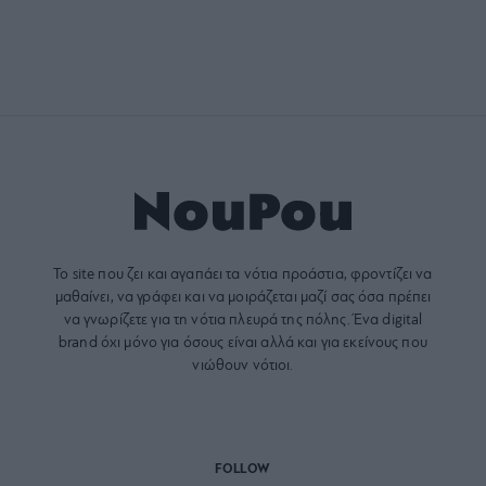
Το site που ζει και αγαπάει τα
νότια προάστια
, φροντίζει να
μαθαίνει, να γράφει και να μοιράζεται μαζί σας όσα πρέπει
να γνωρίζετε για τη νότια πλευρά της πόλης. Ένα digital
brand όχι μόνο για όσους είναι αλλά και για εκείνους που
νιώθουν νότιοι.
FOLLOW