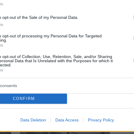
In
o opt-out of the Sale of my Personal Data.
In
to opt-out of processing my Personal Data for Targeted
ing.
In
KIDS
o opt-out of Collection, Use, Retention, Sale, and/or Sharing
ersonal Data that Is Unrelated with the Purposes for which it
του
Υμηττός: Οικογενειακή πεζοπορία και
lected.
In
πασχαλινό κυνήγι αυγών την Κυριακή 5
Απριλίου
consents
CONFIRM
Data Deletion
Data Access
Privacy Policy