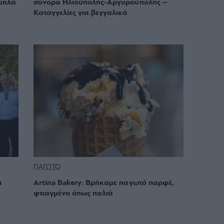
αμηλά
σύνορα Ηλιούπολης-Αργυρούπολης –
Καταγγελίες για βεγγαλικά
ΠΑΓΩΤΟ
ι
Artina Bakery: Βρήκαμε παγωτό παρφέ,
φτιαγμένο όπως παλιά