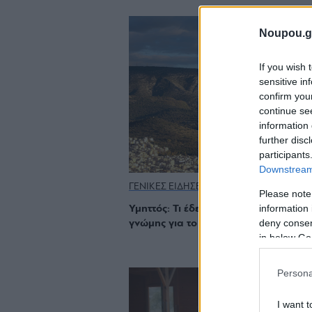
Noupou.g
If you wish 
sensitive in
confirm you
continue se
information 
further disc
participants
Downstream 
ΓΕΝΙΚΕΣ ΕΙΔΗΣΕΙΣ
Please note
information 
Υμηττός: Τι έδειξε η μεγάλη έρευνα κ
deny consent
γνώμης για το βουνό – Τι ζητούν οι π
in below Go
Persona
I want t