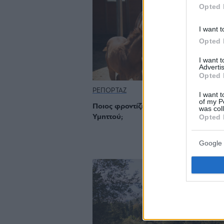
Opted 
I want t
Opted 
I want 
Advertis
Opted 
ΡΕΠΟΡΤΑΖ
I want t
of my P
Ποιος φροντίζει τα αδέσποτα άλογα 
was col
Opted 
Υμηττού;
Google 