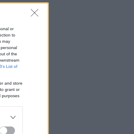
sonal or
ection to
ou may
 personal
out of the
 downstream
B’s List of
er and store
to grant or
ed purposes