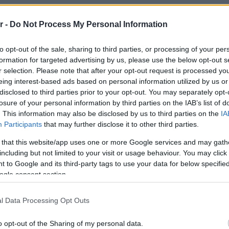
r -
Do Not Process My Personal Information
to opt-out of the sale, sharing to third parties, or processing of your per
formation for targeted advertising by us, please use the below opt-out s
r selection. Please note that after your opt-out request is processed y
eing interest-based ads based on personal information utilized by us or
disclosed to third parties prior to your opt-out. You may separately opt-
losure of your personal information by third parties on the IAB’s list of
. This information may also be disclosed by us to third parties on the
IA
Participants
that may further disclose it to other third parties.
ΑΥΤΟΔΙΟΙΚΗΣΗ
 that this website/app uses one or more Google services and may gath
including but not limited to your visit or usage behaviour. You may click 
οινής
Τι συμβαίνει με το εκκλησάκι του Προφήτη
 to Google and its third-party tags to use your data for below specifi
ολίτες
Ηλία στην Ηλιούπολη;
ogle consent section.
l Data Processing Opt Outs
o opt-out of the Sharing of my personal data.