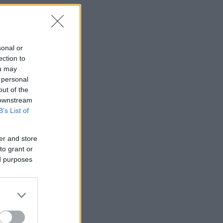
sonal or
ection to
ou may
 personal
out of the
 downstream
B’s List of
er and store
to grant or
ed purposes