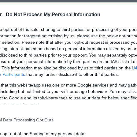
, μεταξύ των οποίων έχουμε
r -
Do Not Process My Personal Information
έση με οχήματα, επικουρικά, που
 τις εθελοντικές ομάδες. Ήταν κάτι
to opt-out of the sale, sharing to third parties, or processing of your per
formation for targeted advertising by us, please use the below opt-out s
 συζητούσαμε χρόνια. Τελικώς
r selection. Please note that after your opt-out request is processed y
eing interest-based ads based on personal information utilized by us or
 διαδικασία να εξασφαλίσω τα
disclosed to third parties prior to your opt-out. You may separately opt-
α περαιτέρω έτσι επιχειρησιακή
losure of your personal information by third parties on the IAB’s list of
. This information may also be disclosed by us to third parties on the
IA
αι αυτό.
Participants
that may further disclose it to other third parties.
 that this website/app uses one or more Google services and may gath
including but not limited to your visit or usage behaviour. You may click 
 to Google and its third-party tags to use your data for below specifi
ογίσαμε λίγο τα οικονομικά. Να
ogle consent section.
η, εγώ χρησιμοποιώ ειδικούς
 δεν πληρώνονται μέσα από τον
l Data Processing Opt Outs
ου πείτε, είναι κάτι αυτό;
o opt-out of the Sharing of my personal data.