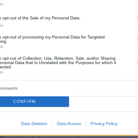
In
30.000€ που στοιχίζει ένας ειδικός
θεματικό του Συνδέσμου
o opt-out of the Sale of my Personal Data.
In
οιες επιπρόσθετες
ι μόνο- δράσεις.
to opt-out of processing my Personal Data for Targeted
ing.
In
o opt-out of Collection, Use, Retention, Sale, and/or Sharing
ersonal Data that Is Unrelated with the Purposes for which it
 δεν τρέχει κανένα χρηματοδοτικό
lected.
In
υτοδιοίκηση. Κάτι που σημαίνει ότι
μέρους μας να προετοιμάσουμε
consents
λουμε φάκελο και προφανώς να
CONFIRM
κάνει προετοιμασία προς πάσα
 Ταμείο και, βεβαίως, με το
Data Deletion
Data Access
Privacy Policy
ένουμε, σε σχέση με το ενδεχόμενο