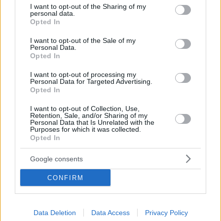
not limited to your visit or usage behaviour. You may click to
I want to opt-out of the Sharing of my
Αρχόντισα Κοκοτσάκη
personal data.
grant or deny consent to Google and its third-party tags to
Opted In
use your data for below specified purposes in below Google
consent section.
I want to opt-out of the Sale of my
Παραγωγή: Γιάννης Ιακωβίδης (Black Orange)
Personal Data.
Opted In
I want to opt-out of processing my
Συμπαραγωγή: COSMOTE TV, Ελληνικό Κέντρο
Personal Data for Targeted Advertising.
Opted In
Κινηματογράφου, Ελληνική Ραδιοφωνία Τηλεόραση
I want to opt-out of Collection, Use,
Α.Ε., Μικρά Αγγλία Α.Ε.
Retention, Sale, and/or Sharing of my
Personal Data that Is Unrelated with the
Purposes for which it was collected.
Opted In
Με την Υποστήριξη: Περιφέρεια Κρήτης Με την
Ευγενική Υποστήριξη: ANEK LINES – Blue Star Ferries,
Google consents
Caldera
CONFIRM
Data Deletion
Data Access
Privacy Policy
Share this