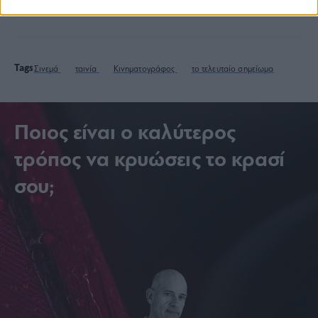
Tags
Σινεμά
ταινία
Κινηματογράφος
το τελευταίο σημείωμα
Ποιος είναι ο καλύτερος
τρόπος να κρυώσεις το κρασί
σου;