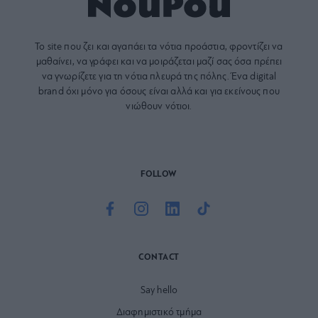
Το site που ζει και αγαπάει τα
νότια προάστια
, φροντίζει να
μαθαίνει, να γράφει και να μοιράζεται μαζί σας όσα πρέπει
να γνωρίζετε για τη νότια πλευρά της πόλης. Ένα digital
brand όχι μόνο για όσους είναι αλλά και για εκείνους που
νιώθουν νότιοι.
FOLLOW
CONTACT
Say hello
Διαφημιστικό τμήμα