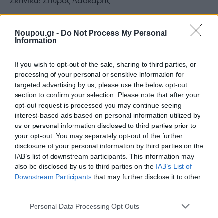
Σκηνικά: Σπύρος Λάσκαρης
Noupou.gr -
Do Not Process My Personal
Κοστούμια: Γιούλα Ζωϊοπούλου
Information
If you wish to opt-out of the sale, sharing to third parties, or
Ήχος: Στέφανος Ευθυμίου
processing of your personal or sensitive information for
targeted advertising by us, please use the below opt-out
section to confirm your selection. Please note that after your
Sound Design: Αλέξανδρος Σιδηρόπουλος, Άρης
opt-out request is processed you may continue seeing
Λουζιώτης
interest-based ads based on personal information utilized by
us or personal information disclosed to third parties prior to
your opt-out. You may separately opt-out of the further
disclosure of your personal information by third parties on the
Τελική Μίξη: Κώστας Βαρυμποπιώτης
IAB’s list of downstream participants. This information may
also be disclosed by us to third parties on the
IAB’s List of
Downstream Participants
that may further disclose it to other
Μουσική: The Boy Μακιγιάζ: Εύη Ζαφειροπούλου
third parties.
Please note that this website/app uses one or more Google
Personal Data Processing Opt Outs
services and may gather and store information including but
Casting: Κωνσταντίνα Βούλγαρη Casting Χανιά: