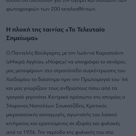
έσοδα θα διατεθούν για την αγορά και διάσωση των
φωτογραφιών των 200 εκτελεσθέντων.
Η πλοκή της ταινίας «Το Τελευταίο
Σημείωμα»
Ο Παντελής Βούλγαρης, με την Ιωάννα Καρυστιάνη
(«Μικρά Αγγλία», «Νύφες») να υπογράφει το σενάριο,
μας μεταφέρουν στο στρατόπεδο συγκέντρωσης του
Χαϊδαρίου το διάστημα πριν την Πρωτομαγιά του ’44
και μας γνωρίζουν τους ανθρώπους πίσω από τα
τραγικά γεγονότα. Κεντρικό πρόσωπο της ιστορίας ο
34χρονος Ναπολέων Σουκατζίδης, Κρητικός
μικρασιατικής καταγωγής, αγωνιστής του λαϊκού
κινήματος και κρατούμενος σε εξορίες και φυλακές
από το 1936. Την περίοδο της φυλακής του στο