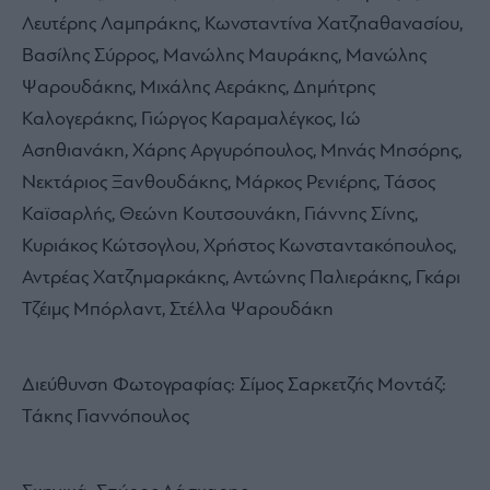
Λευτέρης Λαμπράκης, Κωνσταντίνα Χατζηαθανασίου,
Βασίλης Σύρρος, Μανώλης Μαυράκης, Μανώλης
Ψαρουδάκης, Μιχάλης Αεράκης, Δημήτρης
Καλογεράκης, Γιώργος Καραμαλέγκος, Ιώ
Ασηθιανάκη, Χάρης Αργυρόπουλος, Μηνάς Μησόρης,
Νεκτάριος Ξανθουδάκης, Μάρκος Ρενιέρης, Τάσος
Καϊσαρλής, Θεώνη Κουτσουνάκη, Γιάννης Σίνης,
Κυριάκος Κώτσογλου, Χρήστος Κωνσταντακόπουλος,
Αντρέας Χατζημαρκάκης, Αντώνης Παλιεράκης, Γκάρι
Τζέιμς Μπόρλαντ, Στέλλα Ψαρουδάκη
Διεύθυνση Φωτογραφίας: Σίμος Σαρκετζής Μοντάζ:
Τάκης Γιαννόπουλος