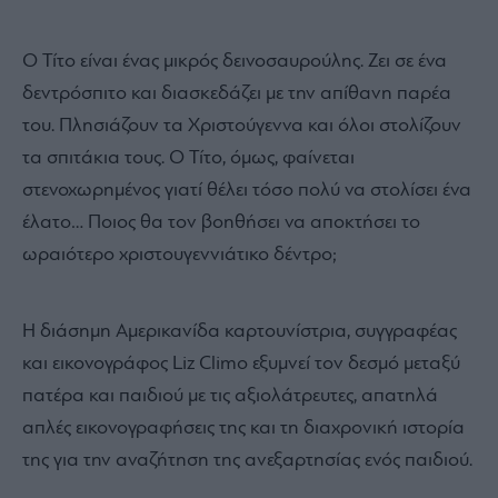
Ο Τίτο είναι ένας μικρός δεινοσαυρούλης. Ζει σε ένα
δεντρόσπιτο και διασκεδάζει με την απίθανη παρέα
του. Πλησιάζουν τα Χριστούγεννα και όλοι στολίζουν
τα σπιτάκια τους. Ο Τίτο, όμως, φαίνεται
στενοχωρημένος γιατί θέλει τόσο πολύ να στολίσει ένα
έλατο… Ποιος θα τον βοηθήσει να αποκτήσει το
ωραιότερο χριστουγεννιάτικο δέντρο;
Η διάσημη Αμερικανίδα καρτουνίστρια, συγγραφέας
και εικονογράφος Liz Climo εξυμνεί τον δεσμό μεταξύ
πατέρα και παιδιού με τις αξιολάτρευτες, απατηλά
απλές εικονογραφήσεις της και τη διαχρονική ιστορία
της για την αναζήτηση της ανεξαρτησίας ενός παιδιού.