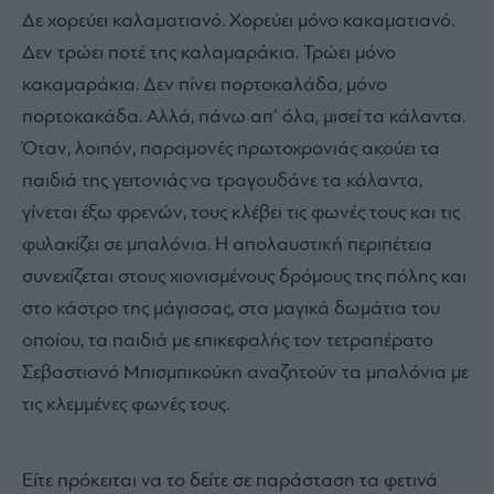
Δε χορεύει καλαµατιανό. Χορεύει µόνο κακαµατιανό.
Δεν τρώει ποτέ της καλαµαράκια. Τρώει µόνο
κακαµαράκια. Δεν πίνει πορτοκαλάδα, µόνο
πορτοκακάδα. Αλλά, πάνω απ’ όλα, µισεί τα κάλαντα.
Όταν, λοιπόν, παραµονές πρωτοχρονιάς ακούει τα
παιδιά της γειτονιάς να τραγουδάνε τα κάλαντα,
γίνεται έξω φρενών, τους κλέβει τις φωνές τους και τις
φυλακίζει σε µπαλόνια. Η απολαυστική περιπέτεια
συνεχίζεται στους χιονισµένους δρόµους της πόλης και
στο κάστρο της µάγισσας, στα µαγικά δωµάτια του
οποίου, τα παιδιά µε επικεφαλής τον τετραπέρατο
Σεβαστιανό Μπισµπικούκη αναζητούν τα µπαλόνια µε
τις κλεµµένες φωνές τους.
Είτε πρόκειται να το δείτε σε παράσταση τα φετινά