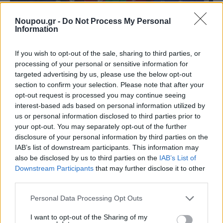
Noupou.gr -
Do Not Process My Personal
Information
If you wish to opt-out of the sale, sharing to third parties, or
processing of your personal or sensitive information for
targeted advertising by us, please use the below opt-out
Ο γέρος φρόντιζε πολύ όλα τα ζώα του: το άλογο, την
section to confirm your selection. Please note that after your
opt-out request is processed you may continue seeing
αγελάδα, το πρόβατο, το γουρουνάκι και τον κόκορα.
interest-based ads based on personal information utilized by
Τα τάιζε και καθάριζε τον στάβλο κάθε μέρα. Το
us or personal information disclosed to third parties prior to
βράδυ, όταν τέλειωνε τη δουλειά του γύριζε στο σπίτι
your opt-out. You may separately opt-out of the further
disclosure of your personal information by third parties on the
του. Καθόταν στην πολυθρόνα του, έπινε ένα φλυτζάνι
IAB’s list of downstream participants. This information may
τίλιο κι έτρωγε μια φέτα ψωμί με μέλι. Ένα βράδυ,
also be disclosed by us to third parties on the
IAB’s List of
Downstream Participants
that may further disclose it to other
καθώς έπινε το τίλιο του…
third parties.
Please note that this website/app uses one or more Google
Personal Data Processing Opt Outs
Ο βραβευμένος συγγραφέας παιδικών βιβλίων και
services and may gather and store information including but
not limited to your visit or usage behaviour. You may click to
I want to opt-out of the Sharing of my
εικονογράφος Eric Carle -δημιουργός του βιβλίου Μια