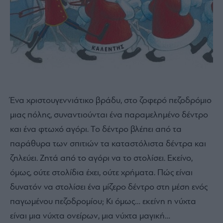
Ένα χριστουγεννιάτικο βράδυ, στο ζοφερό πεζοδρόµιο
µιας πόλης, συναντιούνται ένα παραµεληµένο δέντρο
και ένα φτωχό αγόρι. Το δέντρο βλέπει από τα
παράθυρα των σπιτιών τα καταστόλιστα δέντρα και
ζηλεύει. Ζητά από το αγόρι να το στολίσει. Εκείνο,
όµως, ούτε στολίδια έχει, ούτε χρήµατα. Πώς είναι
δυνατόν να στολίσει ένα µίζερο δέντρο στη µέση ενός
παγωµένου πεζοδροµίου; Κι όµως… εκείνη η νύχτα
είναι µια νύχτα ονείρων, µια νύχτα µαγική…