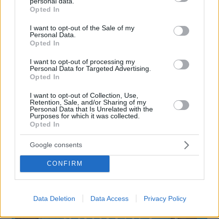
personal data.
grant or deny consent to Google and its third-party tags to
Κάμπια Πολύ Πεινασμένη- σε μια ακόμα υπέροχη
Opted In
use your data for below specified purposes in below Google
ιστορία, μας καλεί να ανακαλύψουμε ποια ζώα
consent section.
I want to opt-out of the Sale of my
Personal Data.
κρύβονται κάτω από το απαλό χιόνι.
Opted In
I want to opt-out of processing my
Personal Data for Targeted Advertising.
Μετάφραση:
Ελένη Δουκάκη
Opted In
Ηλικία
: 3+
I want to opt-out of Collection, Use,
Εκδόσεις
:
Καλειδοσκόπιο
Retention, Sale, and/or Sharing of my
Personal Data that Is Unrelated with the
Purposes for which it was collected.
Opted In
Ο Ξυλαράκης, Julia Donaldson
Google consents
CONFIRM
Data Deletion
Data Access
Privacy Policy