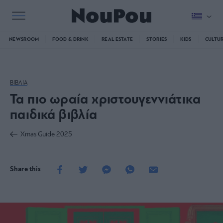
NEWSROOM
FOOD & DRINK
REAL ESTATE
STORIES
KIDS
CULTU
ΒΙΒΛΙΑ
Τα πιο ωραία χριστουγεννιάτικα
παιδικά βιβλία
Xmas Guide 2025
Share this