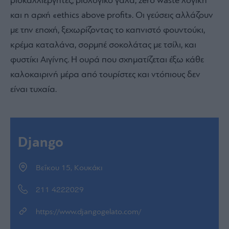
βιοκαλλιεργητές, βιολογικό γάλα, zero waste λογική
και η αρχή «ethics above profit». Οι γεύσεις αλλάζουν
με την εποχή, ξεχωρίζοντας το καπνιστό φουντούκι,
κρέμα καταλάνα, σορμπέ σοκολάτας με τσίλι, και
φυστίκι Αιγίνης. Η ουρά που σχηματίζεται έξω κάθε
καλοκαιρινή μέρα από τουρίστες και ντόπιους δεν
είναι τυχαία.
Django
Βεΐκου 15, Κουκάκι
211 4222029
https://www.djangogelato.com/