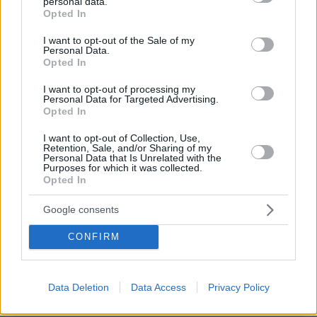
personal data.
grant or deny consent to Google and its third-party tags to
Opted In
use your data for below specified purposes in below Google
consent section.
I want to opt-out of the Sale of my
Personal Data.
Opted In
I want to opt-out of processing my
Personal Data for Targeted Advertising.
Opted In
View this post on Instagram
I want to opt-out of Collection, Use,
Retention, Sale, and/or Sharing of my
Personal Data that Is Unrelated with the
Purposes for which it was collected.
Opted In
Google consents
CONFIRM
Data Deletion
Data Access
Privacy Policy