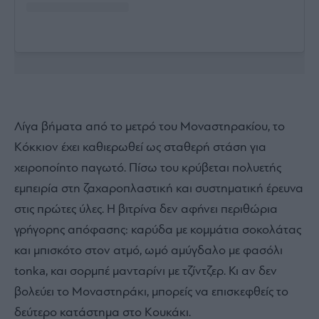
Λίγα βήματα από το μετρό του Μοναστηρακίου, το
Κόκκιον έχει καθιερωθεί ως σταθερή στάση για
χειροποίητο παγωτό. Πίσω του κρύβεται πολυετής
εμπειρία στη ζαχαροπλαστική και συστηματική έρευνα
στις πρώτες ύλες. Η βιτρίνα δεν αφήνει περιθώρια
γρήγορης απόφασης: καρύδα με κομμάτια σοκολάτας
και μπισκότο στον ατμό, ωμό αμύγδαλο με φασόλι
tonka, και σορμπέ μανταρίνι με τζίντζερ. Κι αν δεν
βολεύει το Μοναστηράκι, μπορείς να επισκεφθείς το
δεύτερο κατάστημα στο Κουκάκι.