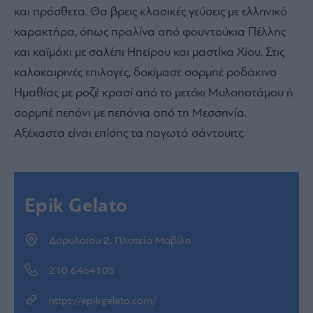
και πρόσθετα. Θα βρεις κλασικές γεύσεις με ελληνικό
χαρακτήρα, όπως πραλίνα από φουντούκια Πέλλης
και καϊμάκι με σαλέπι Ηπείρου και μαστίχα Χίου. Στις
καλοκαιρινές επιλογές, δοκίμασε σορμπέ ροδάκινο
Ημαθίας με ροζέ κρασί από το μετόχι Μυλοποτάμου ή
σορμπέ πεπόνι με πεπόνια από τη Μεσσηνία.
Αξέχαστα είναι επίσης τα παγωτά σάντουιτς.
Epik Gelato
Δορυλαίου 2, Πλατεία Μαβίλη
210 6464105
https://epikgelato.com/