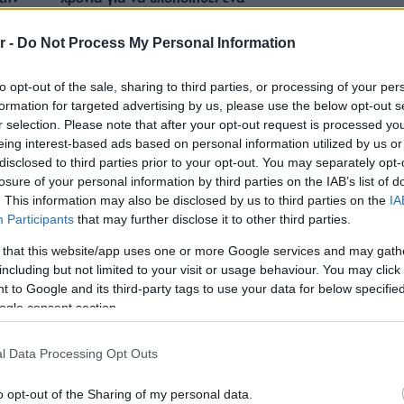
αντιπλημμυρικό έργο στην Ελλάδα»
r -
Do Not Process My Personal Information
to opt-out of the sale, sharing to third parties, or processing of your per
formation for targeted advertising by us, please use the below opt-out s
r selection. Please note that after your opt-out request is processed y
eing interest-based ads based on personal information utilized by us or
disclosed to third parties prior to your opt-out. You may separately opt-
losure of your personal information by third parties on the IAB’s list of
. This information may also be disclosed by us to third parties on the
IA
Participants
that may further disclose it to other third parties.
 that this website/app uses one or more Google services and may gath
including but not limited to your visit or usage behaviour. You may click 
 to Google and its third-party tags to use your data for below specifi
ΔΗΜΟΣ ΑΓΙΟΥ ΔΗΜΗΤΡΙΟΥ
ogle consent section.
Δήμος Αγίου Δημητρίου: Πολιτιστικές
ός
δράσεις για την Πανελλήνια Ημέρα κατά
l Data Processing Opt Outs
της Σχολικής Βίας και του Εκφοβισμού
o opt-out of the Sharing of my personal data.