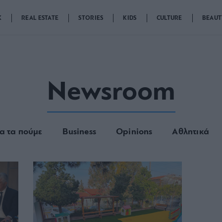
K
REAL ESTATE
STORIES
KIDS
CULTURE
BEAUT
Newsroom
α τα πούμε
Business
Opinions
Αθλητικά