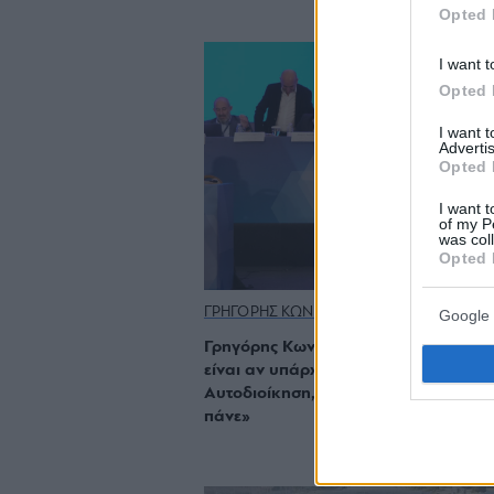
Opted 
I want t
Opted 
I want 
Advertis
Opted 
I want t
of my P
was col
Opted 
ΓΡΗΓΟΡΗΣ ΚΩΝΣΤΑΝΤΕΛΛΟΣ
Google 
Γρηγόρης Κωνσταντέλλος: «Το ζήτημ
είναι αν υπάρχουν χρήματα για την
Αυτοδιοίκηση, αλλά ποιος αποφασίζε
πάνε»