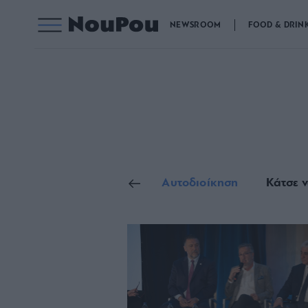
NEWSROOM
FOOD & DRIN
Γενικές Ειδήσεις
Αυτοδιοίκηση
Κάτσε ν