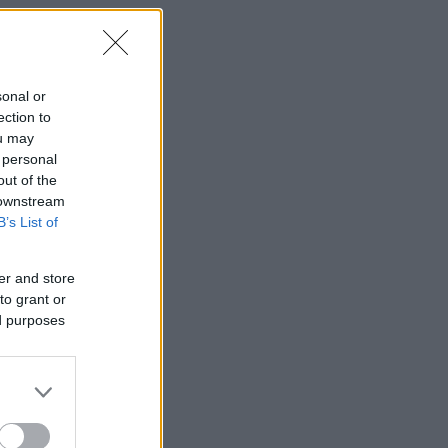
sonal or
ection to
ou may
 personal
out of the
 downstream
B’s List of
er and store
to grant or
ed purposes