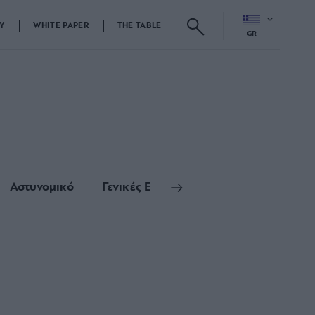
Y
WHITE PAPER
THE TABLE
GR
Αστυνομικό
Γενικές Ειδήσεις
Αυτοδιοίκηση