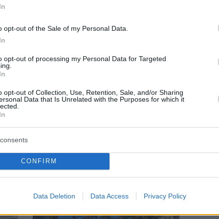
In
o opt-out of the Sale of my Personal Data.
In
to opt-out of processing my Personal Data for Targeted
ing.
In
o opt-out of Collection, Use, Retention, Sale, and/or Sharing
ersonal Data that Is Unrelated with the Purposes for which it
lected.
In
ΔΗΜΟΣ ΕΛΛΗΝΙΚΟΥ ΑΡΓΥΡΟΥΠΟΛΗΣ
consents
α δεν
Δήμος Ελληνικού-Αργυρούπολης: 1,03
CONFIRM
εκατ. ευρώ για την ανάπλαση του
ι πού
Μαρίνειου Μορφωτικού Κέντρου από την
Περιφέρεια
Data Deletion
Data Access
Privacy Policy