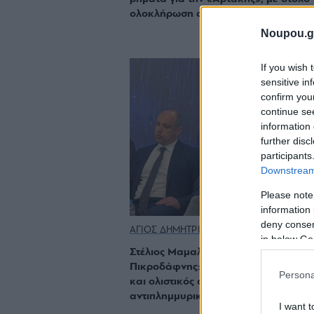
ολοκλήρωση στο τέλος του 2027
Noupou.g
If you wish 
sensitive in
confirm you
continue se
information 
further disc
participants
Downstream 
Please note
information 
deny consent
ΑΓΙΟΣ ΔΗΜΗΤΡΙΟΣ
in below Go
Στέλιος Μαμαλάκης για το ρέμα
Πικροδάφνης: «Απαιτείται υπερτοπικ
Persona
και ολιστικός σχεδιασμός για την
αντιπλημμυρική προστασία»
I want t