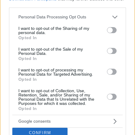
third parties.
Please note that this website/app uses one or more Google
Personal Data Processing Opt Outs
Εκ μέρους του ΔΣ
services and may gather and store information including but
not limited to your visit or usage behaviour. You may click to
I want to opt-out of the Sharing of my
personal data.
grant or deny consent to Google and its third-party tags to
Opted In
της Ένωσης Συλλόγων Γονέων και Κηδεμόνων Νέας
use your data for below specified purposes in below Google
consent section.
Σμύρνης
I want to opt-out of the Sale of my
Personal Data.
Opted In
I want to opt-out of processing my
Personal Data for Targeted Advertising.
Share this
Opted In
I want to opt-out of Collection, Use,
Retention, Sale, and/or Sharing of my
Personal Data that Is Unrelated with the
Purposes for which it was collected.
Tags
Opted In
Γενικές Ειδήσεις
Νέα Σμύρνη
Σχολεία
Google consents
CONFIRM