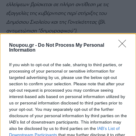
ελλείψεων βρίσκεται σε πλήρη αντίθεση με τις
εξαγγελίες της κυβέρνησης περί στήριξης του
Δημόσιου Σχολείου και της Γονεϊκότητας (βλ.
αντιμετώπιση “δημογραφικού”).
Noupou.gr -
Do Not Process My Personal
Information
Απαιτούμε την άμεση, ορθή και ομαλή λειτουργία του
Ολοήμερου και Αναβαθμισμένου Ολοήμερου
If you wish to opt-out of the sale, sharing to third parties, or
προγράμματος και την κάλυψη όλων των κενών
processing of your personal or sensitive information for
targeted advertising by us, please use the below opt-out
θέσεων εκπαιδευτικών, παράλληλης στήριξης και
section to confirm your selection. Please note that after your
νοσηλευτών.
opt-out request is processed you may continue seeing
interest-based ads based on personal information utilized by
us or personal information disclosed to third parties prior to
Καλούμε όλους τους Συλλόγους Γονέων να
your opt-out. You may separately opt-out of the further
disclosure of your personal information by third parties on the
ενημερώσουν τα μέλη τους και να συμμετάσχουν στις
IAB’s list of downstream participants. This information may
κοινές δράσεις που η Ένωση προγραμματίζει την
also be disclosed by us to third parties on the
IAB’s List of
επόμενη περίοδο.
Downstream Participants
that may further disclose it to other