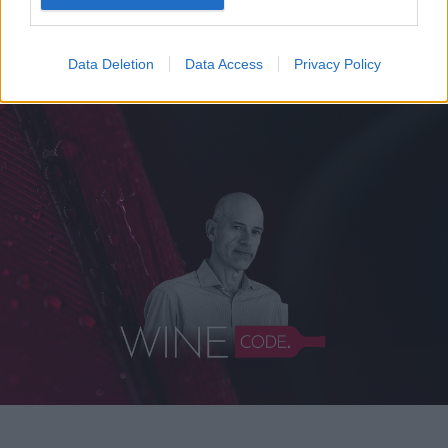
Ξέρεις να διαβάζεις την ετικέτα
ενός κρασιού;
Data Deletion
Data Access
Privacy Policy