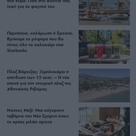
στο κύμα: Γιατί στο Bolivar πας
(και) για το φαγητό του
Περιπέτεια, χαλάρωση ή δροσιά;
Βρήκαμε το ρόφημα που θα
πίνεις όλο το καλοκαίρι στα
Starbucks
Πλαζ Βάρκιζας: Ξεμπλοκάρει η
επένδυση των 15 εκατ. – Η νέα
εποχή για την ιστορική πλαζ της
Αθηναϊκής Ριβιέρας
Νόστος Μεζέ: Μια σύγχρονη
ταβέρνα στη Νέα Σμύρνη όπου
το κρέας μιλάει πρώτο