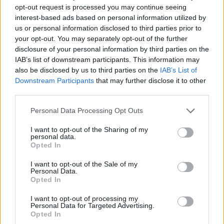
opt-out request is processed you may continue seeing
interest-based ads based on personal information utilized by
us or personal information disclosed to third parties prior to
your opt-out. You may separately opt-out of the further
disclosure of your personal information by third parties on the
IAB’s list of downstream participants. This information may
also be disclosed by us to third parties on the
IAB’s List of
ΜΗΤΡΟΠΟΛΙΤΙΚΟ ΠΑΡΚΟ ΦΑΛΗΡΟΥ
Downstream Participants
that may further disclose it to other
Μητροπολιτικό Πάρκο Φαλήρου: Νέα παραλία θα
third parties.
δημιουργηθεί στο Aenaon
Please note that this website/app uses one or more Google
Personal Data Processing Opt Outs
services and may gather and store information including but
not limited to your visit or usage behaviour. You may click to
I want to opt-out of the Sharing of my
personal data.
grant or deny consent to Google and its third-party tags to
Opted In
use your data for below specified purposes in below Google
consent section.
I want to opt-out of the Sale of my
Personal Data.
Opted In
I want to opt-out of processing my
Personal Data for Targeted Advertising.
Opted In