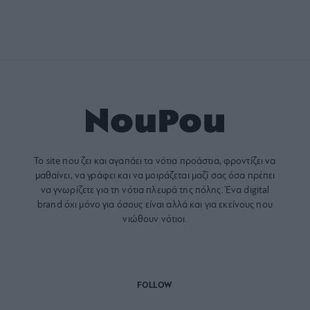
Το site που ζει και αγαπάει τα
νότια προάστια
, φροντίζει να
μαθαίνει, να γράφει και να μοιράζεται μαζί σας όσα πρέπει
να γνωρίζετε για τη νότια πλευρά της πόλης. Ένα digital
brand όχι μόνο για όσους είναι αλλά και για εκείνους που
νιώθουν νότιοι.
FOLLOW