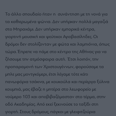
Το άλλο σπουδαίο ήταν η συνάντηση με τη νονά για
τα καθιερωμένα ψώνια. Δεν υπήρχαν πολλά μαγαζιά
στο Μπραχάμι. Δεν υπήρχαν εμπορικά κέντρα,
γιορτινή μουσική και ψεύτικοι Αγιοβασίληδες. Οι
δρόμοι δεν στολίζονταν με φώτα και λαμπιόνια, όπως
τώρα. Έπρεπε να πάμε στο κέντρο της Αθήνας για να
ζήσουμε την ατμόσφαιρα αυτή. Έτσι λοιπόν, την
προπαραμονή των Χριστουγέννων, φορούσαμε τα
μπλε μας μοντγκόμερι, έτσι λέγαμε τότε κάτι
πανωφόρια τσόχινα, με κουκούλα και περίεργα ξύλινα
κουμπιά, μας έβαζε η μητέρα στο λεωφορείο με
νούμερο 103 και αποβιβαζόμασταν στο τέρμα, στην
οδό Ακαδημίας. Από εκεί ξεκινούσε το ταξίδι στη
γιορτή. Στους δρόμους, πάγκοι με γλειφιτζούρια