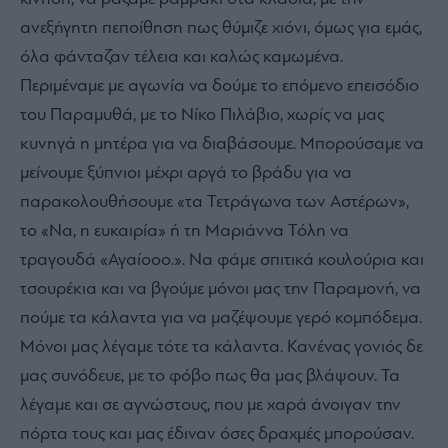
ανεξήγητη πεποίθηση πως θύμιζε χιόνι, όμως για εμάς,
όλα φάνταζαν τέλεια και καλώς καμωμένα.
Περιμέναμε με αγωνία να δούμε το επόμενο επεισόδιο
του Παραμυθά, με το Νίκο Πιλάβιο, χωρίς να μας
κυνηγά η μητέρα για να διαβάσουμε. Μπορούσαμε να
μείνουμε ξύπνιοι μέχρι αργά το βράδυ για να
παρακολουθήσουμε «τα Τετράγωνα των Αστέρων»,
το «Να, η ευκαιρία» ή τη Μαριάννα Τόλη να
τραγουδά «Αγαίοοο.». Να φάμε σπιτικά κουλούρια και
τσουρέκια και να βγούμε μόνοι μας την Παραμονή, να
πούμε τα κάλαντα για να μαζέψουμε γερό κομπόδεμα.
Μόνοι μας λέγαμε τότε τα κάλαντα. Κανένας γονιός δε
μας συνόδευε, με το φόβο πως θα μας βλάψουν. Τα
λέγαμε και σε αγνώστους, που με χαρά άνοιγαν την
πόρτα τους και μας έδιναν όσες δραχμές μπορούσαν.