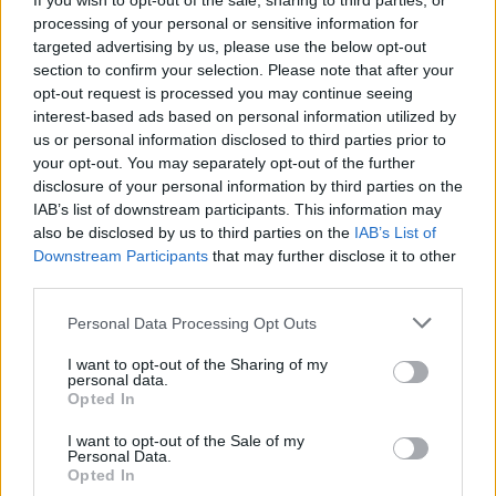
If you wish to opt-out of the sale, sharing to third parties, or
processing of your personal or sensitive information for
STORIES
targeted advertising by us, please use the below opt-out
section to confirm your selection. Please note that after your
Το ΜΙΝΙΟΝ ήταν οι γιορτές μας
opt-out request is processed you may continue seeing
interest-based ads based on personal information utilized by
us or personal information disclosed to third parties prior to
your opt-out. You may separately opt-out of the further
Τίποτα δεν είναι τυχαίο λοιπόν στη ζωή… Όπως δεν
disclosure of your personal information by third parties on the
IAB’s list of downstream participants. This information may
ήταν τυχαίο πως πάντα καταφέρναμε τη νονά, να μας
also be disclosed by us to third parties on the
IAB’s List of
πάρει παιχνίδι. Λίγο το παραπονιάρικο βλέμμα, λίγο το
Downstream Participants
that may further disclose it to other
θαύμα των Χριστουγέννων και τα παπούτσια
third parties.
μεταμορφώνονταν σε Bibi-bo, Παταπούφα ή subuteo.
Please note that this website/app uses one or more Google
Personal Data Processing Opt Outs
services and may gather and store information including but
Βέβαια υπήρχε κι άλλος λόγος που τους «πείθαμε». Το
not limited to your visit or usage behaviour. You may click to
I want to opt-out of the Sharing of my
κομμωτήριο. Ναι, το κομμωτήριο. Η μαμά και η νονά
personal data.
grant or deny consent to Google and its third-party tags to
Opted In
πάντα κανόνιζαν μετά τα Χριστουγεννιάτικα ψώνια,
use your data for below specified purposes in below Google
consent section.
μια επίσκεψη στο κομμωτήριο «Άγγελος», απέναντι
I want to opt-out of the Sale of my
Personal Data.
από τη Βουλή. Ήταν η μικρή τους πολυτέλεια, μια
Opted In