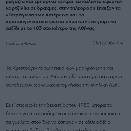
μαγαζιά και εμπορικά κέντρα, τα κάλαντα έφερναν
χαρτζιλίκι σε δραχμές, στην τηλεόραση έπαιζαν τα
«Τετράγωνα των Αστέρων» και τα
χριστουγεννιάτικα ψώνια σήμαιναν ένα γιορτινό
ταξίδι με το 103 στο κέντρο της Αθήνας.
25/12/2024
10:41
Πολύμνια Ρέγκου
Τα Χριστούγεννα των παιδικών μας χρόνων είναι
πάντα τα καλύτερα. Μένουν αξέχαστα για πάντα, και
συνοδεύουν ως γλυκές αναμνήσεις την ενήλικη ζωή.
Εκεί στις αρχές της δεκαετίας του 1980, μπορεί το
δέντρο να ήταν μαδημένο και ελάχιστα εντυπωσιακό,
τα γυάλινα στολίδια να έσπαγαν σε κάθε αδέξια
κίνηση, να βάζαμε βαμβάκι στα κλαδιά, με την