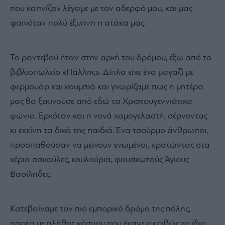
που καπνίζει» λέγαμε με τον αδερφό μου, και μας
φαινόταν πολύ έξυπνη η ατάκα μας.
Το ραντεβού ήταν στην αρχή του δρόμου, έξω από το
βιβλιοπωλείο «Πάλλης». Δίπλα είχε ένα μαγαζί με
φερμουάρ και κουμπιά και γνωρίζαμε πως η μητέρα
μας θα ξεκινούσε από εδώ τα Χριστουγεννιάτικα
ψώνια. Ερχόταν και η νονά χαμογελαστή, σέρνοντας
κι εκείνη τα δικά της παιδιά. Ένα τσούρμο άνθρωποι,
προσπαθούσαν να μείνουν ενωμένοι, κρατώντας στα
χέρια σακούλες, κουλούρια, φουσκωτούς Άγιους
Βασίληδες.
Κατεβαίναμε τον πιο εμπορικό δρόμο της πόλης,
παρέα με πλήθος κόσμου που έκανε ακριβώς το ίδιο.