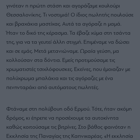
γινόταν η πρώτη στάση και αγοράζαμε κουλούρι
Θεσσαλονίκης. Τι νοστιμιά! Ο ίδιος πωλητής πουλούσε
και βραχάκια μαστίχας. Αυτά τα αγόραζε η μαμά.
Ήταν το δικό της κέρασμα. Τα έβαζε χύμα στη τσάντα
της, για να τα γευτεί άλλη στιγμή. Επιμέναμε να δώσει
και σε εμάς. Μετά μετανιώναμε. Ωραία γεύση, μα
κολλούσαν στα δόντια. Εμείς προτιμούσαμε τις
χρωματιστές τσιχλόφουσκες. Εκείνες, που έμοιαζαν με
πολύχρωμα μπαλάκια και τις αγόραζες με ένα
πενηνταράκι από αυτόματους πωλητές.
Φτάναμε στη πολύβουη οδό Ερμού. Τότε, ήταν ακόμη
δρόμος, κι έπρεπε να προσέχουμε τα αυτοκίνητα
καθώς κοιτούσαμε τις βιτρίνες. Στο βάθος φαινόταν η
Εκκλησία της Παναγίας της Καπνικαρέας. «Η εκκλησία