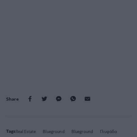
Share
Tags
Real Estate
Blueground
Blueground
Γλυφάδα