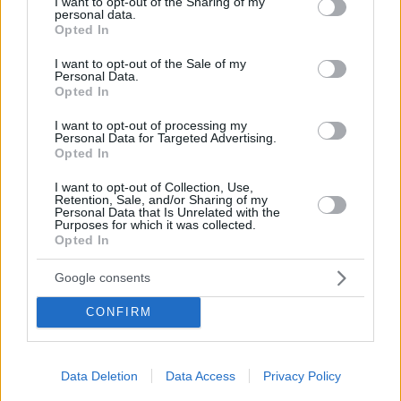
not limited to your visit or usage behaviour. You may click to
I want to opt-out of the Sharing of my
Νότια Προάστια: Πού
personal data.
grant or deny consent to Google and its third-party tags to
ανεβαίνουν οι τιμές και πού
Opted In
use your data for below specified purposes in below Google
υπάρχουν ακόμη διαθέσιμα
consent section.
σπίτια
I want to opt-out of the Sale of my
Personal Data.
Opted In
ΕΠΕΝΔΥΣΕΙΣ
I want to opt-out of processing my
Personal Data for Targeted Advertising.
Saronida Golf: Η επένδυση των
Opted In
840 εκατ. ευρώ που
«σκοντάφτει» στη
I want to opt-out of Collection, Use,
γραφειοκρατία
Retention, Sale, and/or Sharing of my
Personal Data that Is Unrelated with the
Purposes for which it was collected.
Opted In
ΕΙΔΗΣΕΙΣ
Google consents
Η Intracom του Σωκράτη
Κόκκαλη μπαίνει στο Ελληνικό
CONFIRM
– Η συμφωνία με Ten Brinke
Data Deletion
Data Access
Privacy Policy
ΕΙΔΗΣΕΙΣ