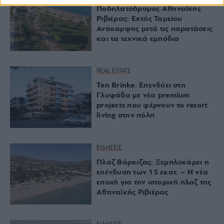
Ποδηλατόδρομος Αθηναϊκής
Ριβιέρας: Εκτός Ταμείου
Ανάκαμψης μετά τις παρατάσεις
και τα τεχνικά εμπόδια
REAL ESTATE
Ten Brinke: Επενδύει στη
Γλυφάδα με νέα premium
projects που φέρνουν το resort
living στην πόλη
ΕΙΔΗΣΕΙΣ
Πλαζ Βάρκιζας: Ξεμπλοκάρει η
επένδυση των 15 εκατ. – Η νέα
εποχή για την ιστορική πλαζ της
Αθηναϊκής Ριβιέρας