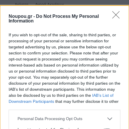
Ακίνητα
Αγορά Ακινήτων
Noupou.gr -
Do Not Process My Personal
Information
If you wish to opt-out of the sale, sharing to third parties, or
processing of your personal or sensitive information for
targeted advertising by us, please use the below opt-out
section to confirm your selection. Please note that after your
Διαμέρισμα 125 τ.μ. στη
Διαμέρισμα 80 τ.μ. στην
Λεωφόρο Ποσειδώνος στο
οδό Φιλικής Εταιρίας στη
opt-out request is processed you may continue seeing
Παλαιό Φάληρο
Γλυφάδα
interest-based ads based on personal information utilized by
us or personal information disclosed to third parties prior to
your opt-out. You may separately opt-out of the further
disclosure of your personal information by third parties on the
IAB’s list of downstream participants. This information may
also be disclosed by us to third parties on the
IAB’s List of
Downstream Participants
that may further disclose it to other
Latest News
third parties.
Please note that this website/app uses one or more Google
Personal Data Processing Opt Outs
REAL ESTATE
services and may gather and store information including but