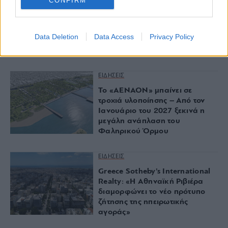
CONFIRM
Πλαζ Βάρκιζας: Ξεμπλοκάρει η
επένδυση των 15 εκατ. – Η νέα
εποχή για την ιστορική πλαζ της
Data Deletion
Data Access
Privacy Policy
Αθηναϊκής Ριβιέρας
ΕΙΔΗΣΕΙΣ
Το «ΑΕΝΑΟΝ» μπαίνει σε
τροχιά υλοποίησης – Από τον
Ιανουάριο του 2027 ξεκινά η
μεγάλη ανάπλαση του
Φαληρικού Όρμου
ΕΙΔΗΣΕΙΣ
Greece Sotheby’s International
Realty: «Η Αθηναϊκή Ριβιέρα
διαμορφώνει το νέο πρότυπο
ζήτησης της ηπειρωτικής
αγοράς»