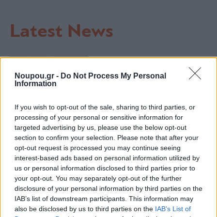
Latest News
REAL ESTATE
Νότια Προάστια: Πού
Noupou.gr -
Do Not Process My Personal
Information
ανεβαίνουν οι τιμές και πού
υπάρχουν ακόμη διαθέσιμα
σπίτια
If you wish to opt-out of the sale, sharing to third parties, or
processing of your personal or sensitive information for
targeted advertising by us, please use the below opt-out
ΕΠΕΝΔΥΣΕΙΣ
section to confirm your selection. Please note that after your
opt-out request is processed you may continue seeing
Saronida Golf: Η επένδυση των
interest-based ads based on personal information utilized by
840 εκατ. ευρώ που
us or personal information disclosed to third parties prior to
«σκοντάφτει» στη
γραφειοκρατία
your opt-out. You may separately opt-out of the further
disclosure of your personal information by third parties on the
IAB’s list of downstream participants. This information may
also be disclosed by us to third parties on the
IAB’s List of
ΕΙΔΗΣΕΙΣ