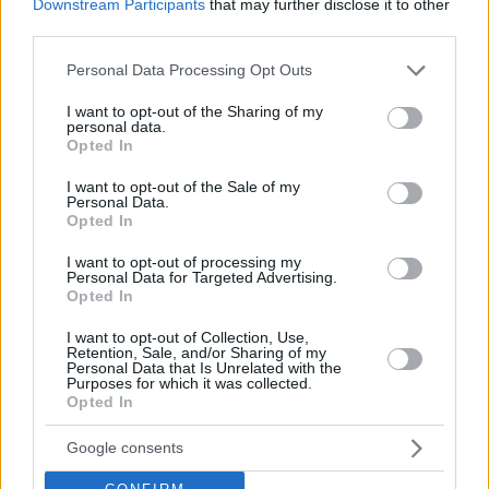
Downstream Participants
that may further disclose it to other
Η Intracom του Σωκράτη
third parties.
Κόκκαλη μπαίνει στο Ελληνικό
– Η συμφωνία με Ten Brinke
Please note that this website/app uses one or more Google
Personal Data Processing Opt Outs
services and may gather and store information including but
not limited to your visit or usage behaviour. You may click to
I want to opt-out of the Sharing of my
personal data.
grant or deny consent to Google and its third-party tags to
Opted In
ΕΙΔΗΣΕΙΣ
use your data for below specified purposes in below Google
consent section.
Ποδηλατόδρομος Αθηναϊκής
I want to opt-out of the Sale of my
Personal Data.
Ριβιέρας: Εκτός Ταμείου
Opted In
Ανάκαμψης μετά τις παρατάσεις
και τα τεχνικά εμπόδια
I want to opt-out of processing my
Personal Data for Targeted Advertising.
Opted In
REAL ESTATE
I want to opt-out of Collection, Use,
Ten Brinke: Επενδύει στη
Retention, Sale, and/or Sharing of my
Personal Data that Is Unrelated with the
Γλυφάδα με νέα premium
Purposes for which it was collected.
projects που φέρνουν το resort
Opted In
living στην πόλη
Google consents
ΕΙΔΗΣΕΙΣ