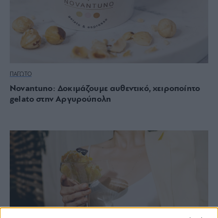
ΠΑΓΩΤΟ
Novantuno: Δοκιμάζουμε αυθεντικό, χειροποίητο
gelato στην Αργυρούπολη