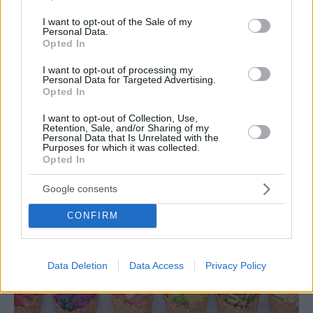
use your data for below specified purposes in below Google
consent section.
I want to opt-out of the Sale of my
Personal Data.
Opted In
I want to opt-out of processing my
Personal Data for Targeted Advertising.
Opted In
GUIDE
I want to opt-out of Collection, Use,
8 διευθύνσεις με πραγματικά καλό παγωτό στο
Retention, Sale, and/or Sharing of my
κέντρο της Αθήνας
Personal Data that Is Unrelated with the
Purposes for which it was collected.
Opted In
Google consents
CONFIRM
Data Deletion
Data Access
Privacy Policy