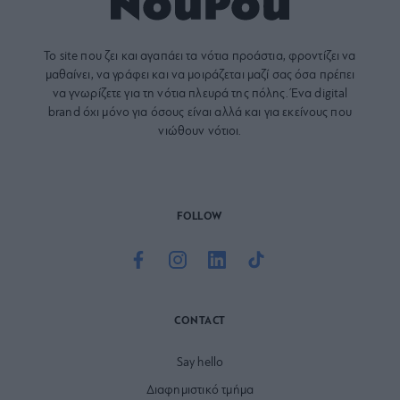
Το site που ζει και αγαπάει τα
νότια προάστια
, φροντίζει να
μαθαίνει, να γράφει και να μοιράζεται μαζί σας όσα πρέπει
να γνωρίζετε για τη νότια πλευρά της πόλης. Ένα digital
brand όχι μόνο για όσους είναι αλλά και για εκείνους που
νιώθουν νότιοι.
FOLLOW
CONTACT
Say hello
Διαφημιστικό τμήμα