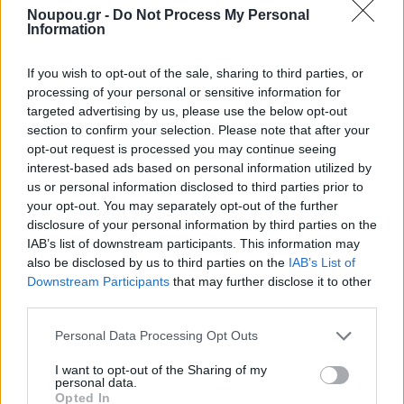
Noupou.gr -
Do Not Process My Personal
Information
If you wish to opt-out of the sale, sharing to third parties, or
processing of your personal or sensitive information for
targeted advertising by us, please use the below opt-out
section to confirm your selection. Please note that after your
ΠΑΓΩΤΟ
opt-out request is processed you may continue seeing
Οι τρεις best seller γεύσεις του Kayak που θα
interest-based ads based on personal information utilized by
απογειώσουν το καλοκαίρι μας
us or personal information disclosed to third parties prior to
your opt-out. You may separately opt-out of the further
disclosure of your personal information by third parties on the
IAB’s list of downstream participants. This information may
also be disclosed by us to third parties on the
IAB’s List of
Downstream Participants
that may further disclose it to other
third parties.
Please note that this website/app uses one or more Google
Personal Data Processing Opt Outs
services and may gather and store information including but
not limited to your visit or usage behaviour. You may click to
I want to opt-out of the Sharing of my
personal data.
grant or deny consent to Google and its third-party tags to
Opted In