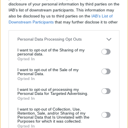
disclosure of your personal information by third parties on the
IAB’s list of downstream participants. This information may
Το Inois Building βρίσκεται στο οικιστικό κέντρο της
also be disclosed by us to third parties on the
IAB’s List of
Downstream Participants
that may further disclose it to other
Γλυφάδας
. Σχεδιασμένο ως η τέλεια αστική όαση, το
third parties.
τετραώροφο συγκρότημα διαμερισμάτων θολώνει τις
Please note that this website/app uses one or more Google
Personal Data Processing Opt Outs
διαφορές μεταξύ φύσης και αρχιτεκτονικής, χάρη στον
services and may gather and store information including but
καταπράσινο «τοίχο» που διαχέει τις προσόψεις του. Η
not limited to your visit or usage behaviour. You may click to
I want to opt-out of the Sharing of my
personal data.
grant or deny consent to Google and its third-party tags to
πλήρης ενσωμάτωση της φύτευσης είναι ορατή σε
Opted In
use your data for below specified purposes in below Google
όλους τους εσωτερικούς χώρους, με ογκώδη αίθρια
consent section.
I want to opt-out of the Sale of my
δέντρα και φυτά που δημιουργούν όμορφα μοτίβα
Personal Data.
Opted In
σκιάς και φωτός στους χώρους διαβίωσης για τους
I want to opt-out of processing my
κατοίκους.
Personal Data for Targeted Advertising.
Opted In
I want to opt-out of Collection, Use,
Retention, Sale, and/or Sharing of my
Personal Data that Is Unrelated with the
Purposes for which it was collected.
Opted In