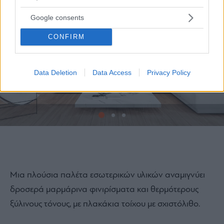
Google consents
CONFIRM
Data Deletion
Data Access
Privacy Policy
1
Μια πλούσια παλέτα εσωτερικών υλικών αναμιγνύει
δροσερά μαρμάρινα φινιρίσματα και θερμότερους
ξύλινους τόνους, με πλακάκια τοίχου με σχιστόλιθο.