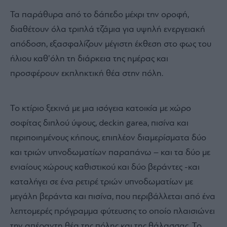
Τα παράθυρα από το δάπεδο μέχρι την οροφή,
διαθέτουν όλα τριπλά τζάμια για υψηλή ενεργειακή
απόδοση, εξασφαλίζουν μέγιστη έκθεση στο φως του
ήλιου καθ’όλη τη διάρκεια της ημέρας και
προσφέρουν εκπληκτική θέα στην πόλη.
Το κτίριο ξεκινά με μια ισόγεια κατοικία με χώρο
σοφίτας διπλού ύψους, deckin garea, πισίνα και
περιποιημένους κήπους, επιπλέον διαμερίσματα δύο
και τριών υπνοδωματίων παραπάνω – και τα δύο με
ενιαίους χώρους καθιστικού και δύο βεράντες -και
καταλήγει σε ένα ρετιρέ τριών υπνοδωματίων με
μεγάλη βεράντα και πισίνα, που περιβάλλεται από ένα
λεπτομερές πρόγραμμα φύτευσης το οποίο πλαισιώνει
την απέραντη θέα της πόλης και της θάλασσας. Το