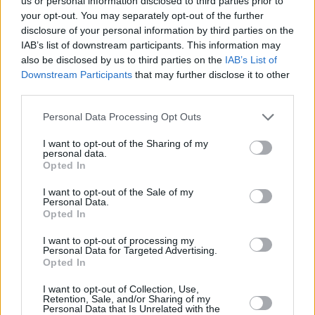
us or personal information disclosed to third parties prior to
your opt-out. You may separately opt-out of the further
disclosure of your personal information by third parties on the
IAB’s list of downstream participants. This information may
also be disclosed by us to third parties on the
IAB’s List of
Downstream Participants
that may further disclose it to other
third parties.
ΝΕΕΣ ΑΦΙΞΕΙΣ
Please note that this website/app uses one or more Google
Personal Data Processing Opt Outs
Οι νέες αφίξεις για φαγητό στα Νότια που
services and may gather and store information including but
ξεχωρίσαμε τον Νοέμβριο
not limited to your visit or usage behaviour. You may click to
I want to opt-out of the Sharing of my
personal data.
grant or deny consent to Google and its third-party tags to
Opted In
use your data for below specified purposes in below Google
consent section.
I want to opt-out of the Sale of my
Personal Data.
Opted In
I want to opt-out of processing my
Personal Data for Targeted Advertising.
Opted In
I want to opt-out of Collection, Use,
Retention, Sale, and/or Sharing of my
Personal Data that Is Unrelated with the