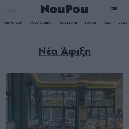
NEWSROOM
FOOD & DRINK
REAL ESTATE
STORIES
KIDS
CULTU
Νέα Άφιξη