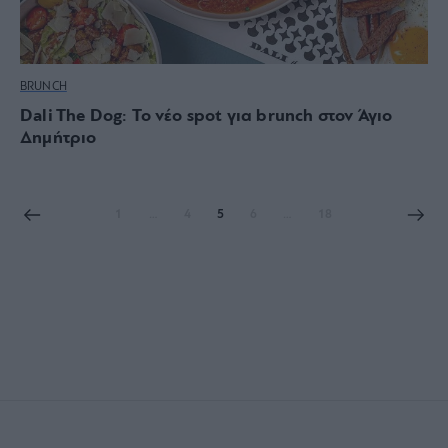
BRUNCH
Dali The Dog: Το νέο spot για brunch στον Άγιο
Δημήτριο
1
…
4
5
6
…
18