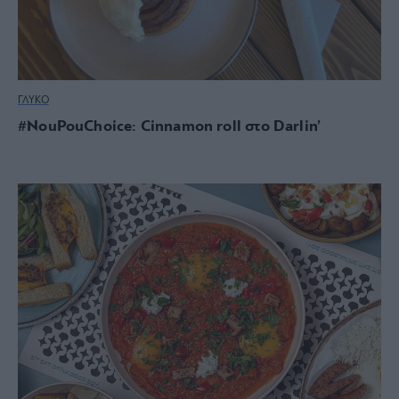
ΓΛΥΚΟ
#NouPouChoice: Cinnamon roll στο Darlin’