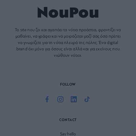
Το site που ζει και αγαπάει τα
νότια προάστια
, φροντίζει να
μαθαίνει, να γράφει και να μοιράζεται μαζί σας όσα πρέπει
να γνωρίζετε για τη νότια πλευρά της πόλης. Ένα digital
brand όχι μόνο για όσους είναι αλλά και για εκείνους που
νιώθουν νότιοι.
FOLLOW
CONTACT
Say hello