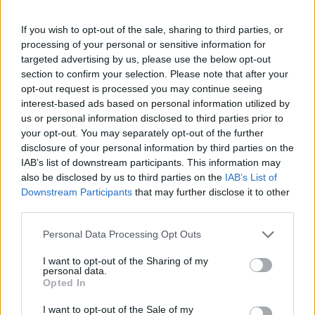
Η φιλοσοφία της Plasis
If you wish to opt-out of the sale, sharing to third parties, or
processing of your personal or sensitive information for
targeted advertising by us, please use the below opt-out
Φιλοσοφία της Plasis είναι ότι οποιαδήποτε
section to confirm your selection. Please note that after your
κτηματομεσιτική συναλλαγή θα πρέπει να έχεις ως
opt-out request is processed you may continue seeing
κύριο στόχο την δημιουργία υπεραξίας. «Στην Plasis
interest-based ads based on personal information utilized by
us or personal information disclosed to third parties prior to
θεωρούμε ότι μια κτηματομεσιτική εταιρεία δεν θα
your opt-out. You may separately opt-out of the further
πρέπει να είναι ένας απλός διαμεσολαβητής αλλά ο
disclosure of your personal information by third parties on the
IAB’s list of downstream participants. This information may
απαραίτητος σύμβουλος που διαθέτει τεχνογνωσία,
also be disclosed by us to third parties on the
IAB’s List of
εμπειρία και ταλέντο ώστε να ανακαλύψει τις ανάγκες
Downstream Participants
that may further disclose it to other
σας, να ερευνήσει αποδοτικά προκειμένου να σας
third parties.
προτείνει την καλύτερη πρόταση της αγοράς. Για εμάς,
Please note that this website/app uses one or more Google
Personal Data Processing Opt Outs
μια κτηματομεσιτική εταιρία θα πρέπει να παρέχει
services and may gather and store information including but
not limited to your visit or usage behaviour. You may click to
I want to opt-out of the Sharing of my
ολοκληρωμένες υπηρεσίες. Από την αξιολόγηση του
personal data.
grant or deny consent to Google and its third-party tags to
Opted In
περιουσιακού στοιχείου μέχρι εξειδικευμένες
use your data for below specified purposes in below Google
consent section.
χρηματοοικονομικές προτάσεις και να αναλαμβάνει
I want to opt-out of the Sale of my