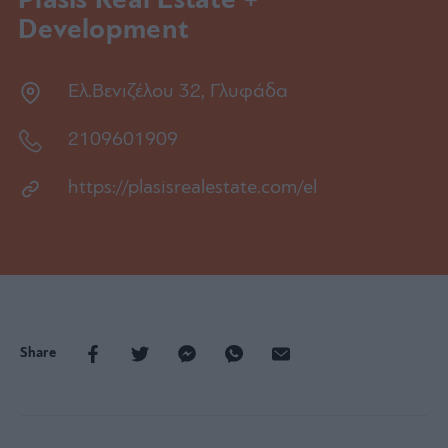
Plasis Real Estate +
Development
Ελ.Βενιζέλου 32, Γλυφάδα
2109601909
https://plasisrealestate.com/el
Share