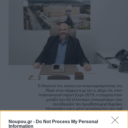
Ενδεικτικό της ισχύος και αναγνωρισιμότητας της
Plasis είναι σύμφωνα με τον κ. Δήμο ότι, στην
International Import Expo 2019, η εταιρεία ήταν
μεταξύ των 62 ελληνικών επιχειρήσεων που
συνόδευσαν τον πρωθυπουργό Κυριάκο
Μητσοτάκη και η μόνη εκπρόσωπος του real
estate.
Noupou.gr -
Do Not Process My Personal
Information